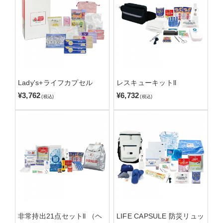
Lady's+ライフカプセル
レスキューキットll
¥3,762
¥6,732
(税込)
(税込)
非常持出21点セットll （ヘ
LIFE CAPSULE 防災リュッ