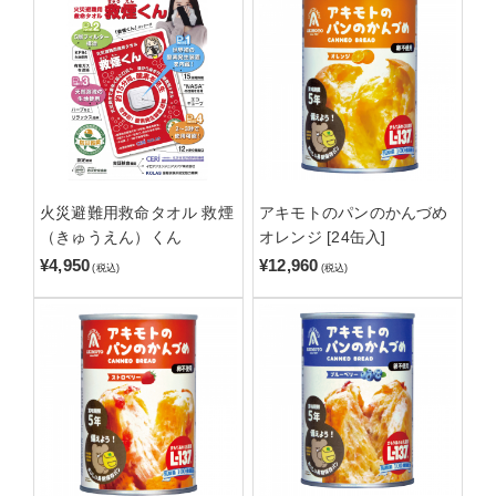
火災避難用救命タオル 救煙
アキモトのパンのかんづめ
（きゅうえん）くん
オレンジ [24缶入]
¥4,950
¥12,960
(税込)
(税込)