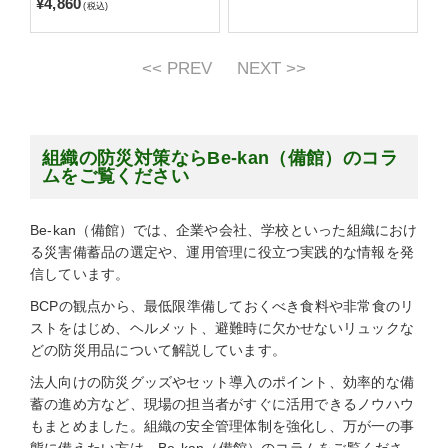
¥4,860
(税込)
<< PREV
NEXT >>
組織の防災対策ならBe-kan（備館）のコラ
ムをご覧ください
Be-kan（備館）では、企業や会社、学校といった組織におけ
る災害備蓄品の選定や、運用管理に役立つ実践的な情報を発
信しています。
BCPの観点から、最低限準備しておくべき食料や非常食のリ
ストをはじめ、ヘルメット、避難時に欠かせないリュックな
どの防災用品について解説しています。
法人向けの防災グッズやセット導入のポイント、効率的な備
蓄の進め方など、現場の担当者がすぐに活用できるノウハウ
もまとめました。組織の安全管理体制を強化し、万が一の事
態に備えたい方は、Be-kan（備館）のコラムをご覧くださ