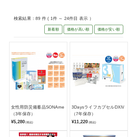
検索結果：89 件 ( 1件 ～ 24件目 表示 ）
新着順
価格が高い順
価格が安い順
女性用防災備蓄品SONAme
3DaysライフカプセルDXⅣ
（3年保存）
（7年保存）
¥5,280
¥11,220
(税込)
(税込)