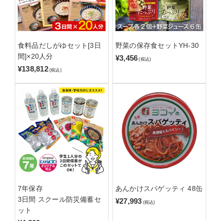
食料品だしがゆセット[3日
野菜の保存食セットYH-30
間]×20人分
¥3,456
(税込)
¥138,812
(税込)
7年保存
あんかけスパゲッティ 48缶
3日間 スクール防災備蓄セ
¥27,993
(税込)
ット