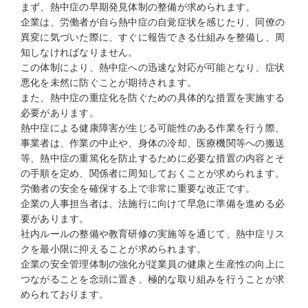
まず、熱中症の早期発見体制の整備が求められます。
企業は、労働者が自ら熱中症の自覚症状を感じたり、同僚の
異変に気づいた際に、すぐに報告できる仕組みを整備し、周
知しなければなりません。
この体制により、熱中症への迅速な対応が可能となり、症状
悪化を未然に防ぐことが期待されます。
また、熱中症の重症化を防ぐための具体的な措置を実施する
必要があります。
熱中症による健康障害が生じる可能性のある作業を行う際、
事業者は、作業の中止や、身体の冷却、医療機関等への搬送
等、熱中症の重篤化を防止するために必要な措置の内容とそ
の手順を定め、関係者に周知しておくことが求められます。
労働者の安全を確保する上で非常に重要な改正です。
企業の人事担当者は、法施行に向けて早急に準備を進める必
要があります。
社内ルールの整備や教育研修の実施等を通じて、熱中症リス
クを最小限に抑えることが求められます。
企業の安全管理体制の強化が従業員の健康と生産性の向上に
つながることを念頭に置き、極的な取り組みを行うことが求
められております。