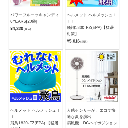
パワーフルーツキャンディ
ヘルメット ヘルメッシュＩ
6YEARS[20袋]
ＩＩ
飛翔1830-FZ(EPA)【猛暑
¥4,320
(税込)
対策】
¥5,016
(税込)
ヘルメット ヘルメッシュＩ
人感センサーが、エコで快
Ｉ
適な夏を演出
飛鳥1820-FZ(EPA) 【猛暑
扇風機 DCハイポジション