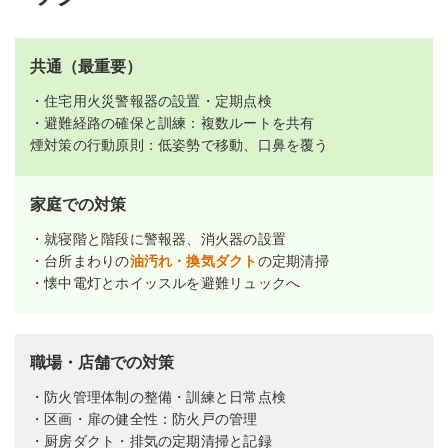
共通（最重要）
・住宅用火災警報器の設置・定期点検
・避難経路の確保と訓練：複数ルートを共有
煙対策の行動原則：低姿勢で移動、口鼻を覆う
家庭での対策
・就寝階と階段に警報器、消火器の設置
・台所まわりの
油汚れ・換気ダクト
の定期清掃
・懐中電灯とホイッスルを避難リュックへ
職場・店舗での対策
・防火管理体制の整備・訓練と日常点検
・区画・扉の健全性：防火戸の管理
・厨房ダクト・排気の定期清掃と記録