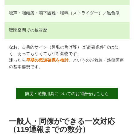
嗄声・咽頭痛・嚥下困難・喘鳴（ストライダー）／黒色痰
密閉空間での被災歴
なお、古典的サイン（鼻毛の焦げ等）は"必要条件"ではな
く、あってもなくても油断禁物です。
迷ったら
早期の気道確保を検討
、というのが救急・熱傷医療
の基本姿勢です。
防災・避難用具についてのお問合せはこちら
一般人・同僚ができる一次対応
（119通報までの数分）