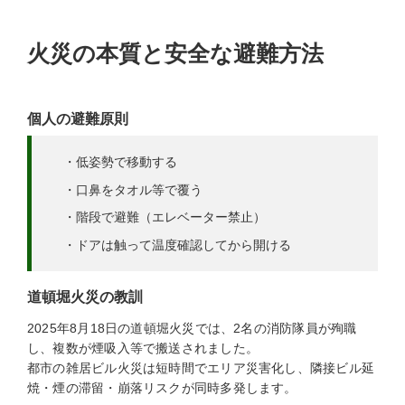
火災の本質と安全な避難方法
個人の避難原則
・低姿勢で移動する
・口鼻をタオル等で覆う
・階段で避難（エレベーター禁止）
・ドアは触って温度確認してから開ける
道頓堀火災の教訓
2025年8月18日の道頓堀火災では、2名の消防隊員が殉職
し、複数が煙吸入等で搬送されました。
都市の雑居ビル火災は短時間でエリア災害化し、隣接ビル延
焼・煙の滞留・崩落リスクが同時多発します。