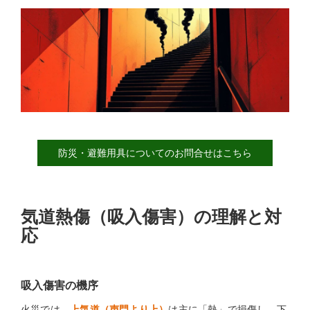
防災・避難用具についてのお問合せはこちら
気道熱傷（吸入傷害）の理解と対
応
吸入傷害の機序
火災では、
上気道（声門より上）
は主に「熱」で損傷し、下