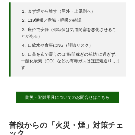
１. まず煙から離す（屋外・上風側へ）
２. 119通報／意識・呼吸の確認
３. 座位で安静（仰臥位は気道閉塞を悪化させるこ
とがある）
４. 口飲水や食事はNG（誤嚥リスク）
５. 口鼻を布で覆うのは"時間稼ぎの補助"に過ぎず、
一酸化炭素（CO）などの有毒ガスはほぼ素通りしま
す
防災・避難用具についてのお問合せはこちら
普段からの「火災・煙」対策チェ
ック