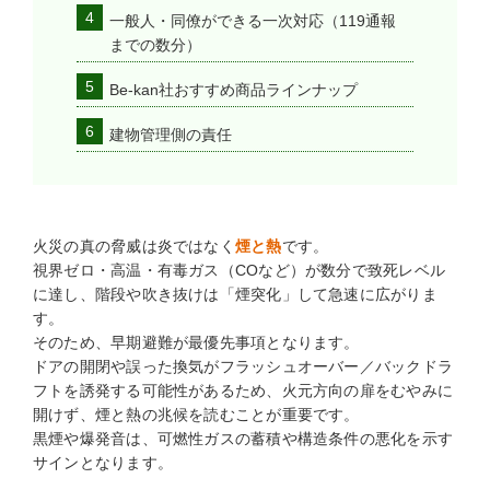
一般人・同僚ができる一次対応（119通報
までの数分）
Be-kan社おすすめ商品ラインナップ
建物管理側の責任
火災の真の脅威は炎ではなく
煙と熱
です。
視界ゼロ・高温・有毒ガス（COなど）が数分で致死レベル
に達し、階段や吹き抜けは「煙突化」して急速に広がりま
す。
そのため、早期避難が最優先事項となります。
ドアの開閉や誤った換気がフラッシュオーバー／バックドラ
フトを誘発する可能性があるため、火元方向の扉をむやみに
開けず、煙と熱の兆候を読むことが重要です。
黒煙や爆発音は、可燃性ガスの蓄積や構造条件の悪化を示す
サインとなります。