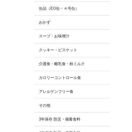
缶詰（EO缶・４号缶）
おかず
スープ・お味噌汁
クッキー・ビスケット
介護食・離乳食・粉ミルク
カロリーコントロール食
アレルゲンフリー食
その他
3年保存 防災・備蓄食料