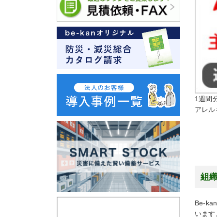
1週間
アレル
組織
Be-
います