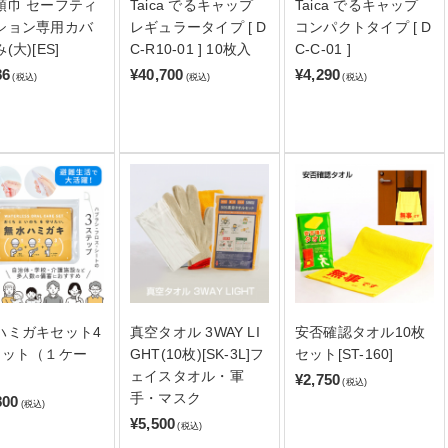
頭巾 セーフティ
Taica でるキャップ
Taica でるキャップ
ション専用カバ
レギュラータイプ [ D
コンパクトタイプ [ D
(大)[ES]
C-R10-01 ] 10枚入
C-C-01 ]
86
¥40,700
¥4,290
(税込)
(税込)
(税込)
ハミガキセット4
真空タオル 3WAY LI
安否確認タオル10枚
セット（１ケー
GHT(10枚)[SK-3L]フ
セット[ST-160]
ェイスタオル・軍
¥2,750
(税込)
手・マスク
800
(税込)
¥5,500
(税込)