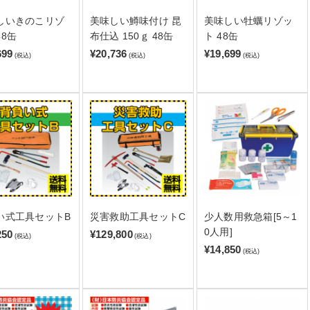
しいきのこリゾ
美味しい鱒味付け 昆
美味しい牡蠣リゾッ
48缶
布仕込 150ｇ 48缶
ト 48缶
699
¥20,736
¥19,699
(税込)
(税込)
(税込)
い式工具セットB
災害救助工具セットC
少人数用救急箱[5～1
0人用]
250
¥129,800
(税込)
(税込)
¥14,850
(税込)