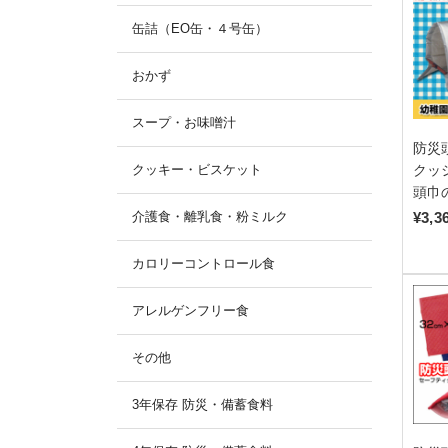
缶詰（EO缶・４号缶）
おかず
スープ・お味噌汁
防災
クッキー・ビスケット
クッシ
頭巾
介護食・離乳食・粉ミルク
¥3,3
カロリーコントロール食
アレルゲンフリー食
その他
3年保存 防災・備蓄食料