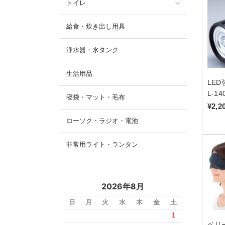
トイレ
給食・炊き出し用具
浄水器・水タンク
生活用品
LE
L-1
寝袋・マット・毛布
¥2,2
ローソク・ラジオ・電池
非常用ライト・ランタン
2026年8月
日
月
火
水
木
金
土
1
ベリ