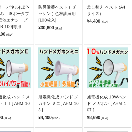
ーパネル[LBP-
防災備蓄ベスト ( ゼ
差し替え ベスト (A4
]のみ ※ポータブ
ッケン ) 色枠訓練用
サイズ)
電池エナジープ
[100枚入]
¥4,400
(税込)
LB-100]専用
¥30,800
(税込)
100
(税込)
機化成 ハンド メ
旭電機化成 ハンド メ
旭電機化成 10Wハン
 ＩＩ[ AHM-10
ガホン ミニ[ AHM-10
ド メガホン [ AHM-1
3 ]
07 ]
00
¥4,400
¥8,690
(税込)
(税込)
(税込)