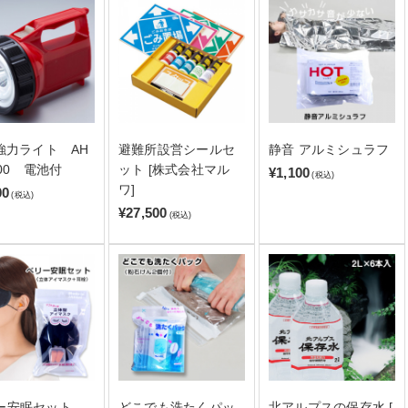
D強力ライト AH
避難所設営シールセ
静音 アルミシュラフ
400 電池付
ット [株式会社マル
¥1,100
(税込)
ワ]
00
(税込)
¥27,500
(税込)
ー安眠セット
どこでも洗たくパッ
北アルプスの保存水 [