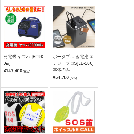
発電機 ヤマハ [EF90
ポータブル 蓄電池 エ
0is]
ナジープロS[LB-100]
本体のみ
¥147,400
(税込)
¥54,780
(税込)