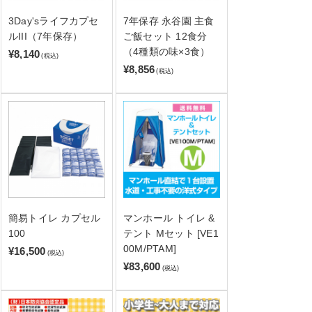
3Day'sライフカプセ
7年保存 永谷園 主食
ルIII（7年保存）
ご飯セット 12食分
（4種類の味×3食）
¥8,140
(税込)
¥8,856
(税込)
簡易トイレ カプセル
マンホール トイレ &
100
テント Mセット [VE1
00M/PTAM]
¥16,500
(税込)
¥83,600
(税込)