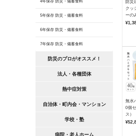
4年保存 防災・備蓄食料
防災
クッ
ーのみ
5年保存 防災・備蓄食料
¥1,3
6年保存 防災・備蓄食料
7年保存 防災・備蓄食料
防災のプロがオススメ！
法人・各種団体
熱中症対策
無水
自治体・町内会・マンション
0個
ス）
学校・塾
¥52,
病院・老人ホーム