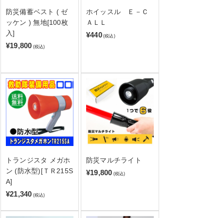
防災備蓄ベスト ( ゼ
ホイッスル Ｅ－Ｃ
ッケン ) 無地[100枚
ＡＬＬ
入]
¥440
(税込)
¥19,800
(税込)
トランジスタ メガホ
防災マルチライト
ン (防水型)[ＴＲ215S
¥19,800
(税込)
A]
¥21,340
(税込)