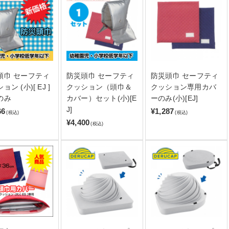
頭巾 セーフティ
防災頭巾 セーフティ
防災頭巾 セーフティ
ョン (小)[ EJ ]
クッション（頭巾＆
クッション専用カバ
のみ
カバー）セット(小)[E
ーのみ(小)[EJ]
J]
66
¥1,287
(税込)
(税込)
¥4,400
(税込)