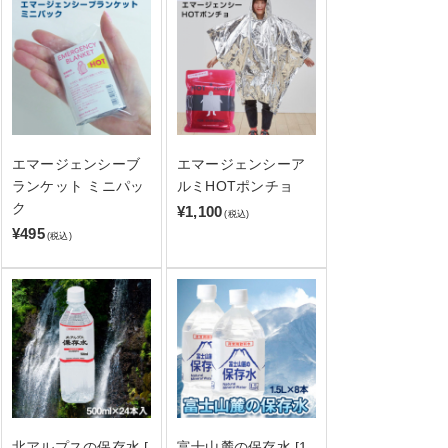
エマージェンシーブ
エマージェンシーア
ランケット ミニパッ
ルミHOTポンチョ
ク
¥1,100
(税込)
¥495
(税込)
北アルプスの保存水 [
富士山麓の保存水 [1.