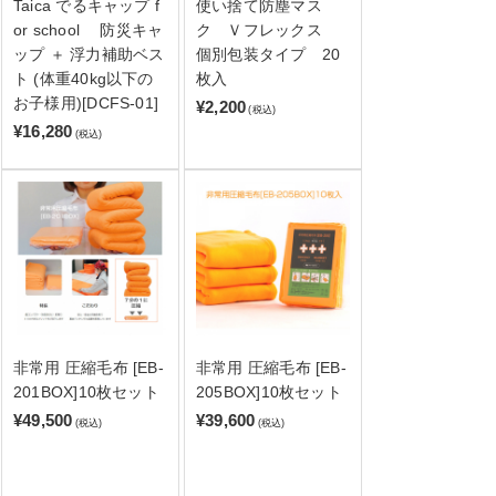
Taica でるキャップ f
使い捨て防塵マス
or school 防災キャ
ク Ｖフレックス
ップ ＋ 浮力補助ベス
個別包装タイプ 20
ト (体重40kg以下の
枚入
お子様用)[DCFS-01]
¥2,200
(税込)
¥16,280
(税込)
非常用 圧縮毛布 [EB-
非常用 圧縮毛布 [EB-
201BOX]10枚セット
205BOX]10枚セット
¥49,500
¥39,600
(税込)
(税込)