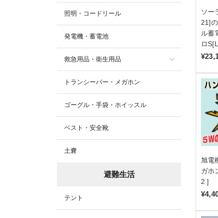
ソーラ
照明・コードリール
21
ル蓄
発電機・蓄電池
ロS[
¥23,
救急用品・衛生用品
トランシーバー・メガホン
ゴーグル・手袋・ホイッスル
ベスト・安全靴
土嚢
旭電
ガホン
避難生活
2 ]
¥4,4
テント