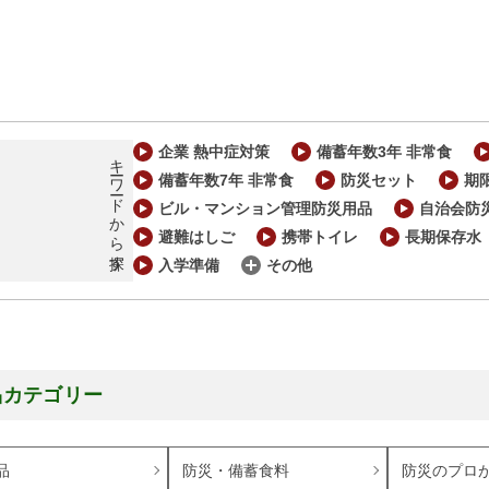
企業 熱中症対策
備蓄年数3年 非常食
キーワードから探す
備蓄年数7年 非常食
防災セット
期
ビル・マンション管理防災用品
自治会防
避難はしご
携帯トイレ
長期保存水
入学準備
その他
品カテゴリー
品
防災・備蓄食料
防災のプロ