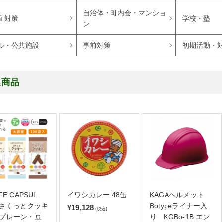
自治体・町内会・マンショ
症対策
学校・塾
ン
ル・公共施設
事前対策
初期活動・
連商品
FE CAPSUL
イワシカレー 48缶
KAGAヘルメット
 さくっとクッキ
Botypeライナー入
¥19,128
(税込)
プレーン・豆
り KGBo-1B エン