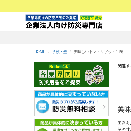
HOME
学校・塾
美味しいトマトリゾット48缶
関連す
美味
国産玄
菜の甘