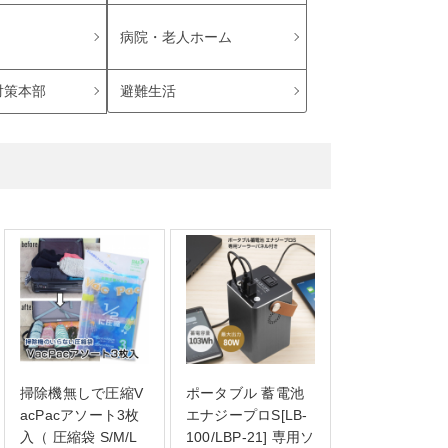
病院・老人ホーム
避難生活
対策本部
掃除機無しで圧縮V
ポータブル 蓄電池
acPacアソート3枚
エナジープロS[LB-
入（ 圧縮袋 S/M/L
100/LBP-21] 専用ソ