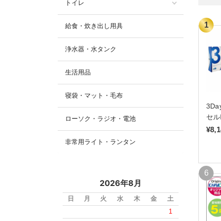
トイレ
給食・炊き出し用具
浄水器・水タンク
生活用品
寝袋・マット・毛布
3D
セル
ローソク・ラジオ・電池
¥8,
非常用ライト・ランタン
2026年8月
日
月
火
水
木
金
土
1