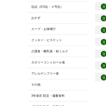
Ｑ
缶詰（EO缶・４号缶）
おかず
Ｑ
スープ・お味噌汁
Ｑ
クッキー・ビスケット
Ｑ
介護食・離乳食・粉ミルク
Ｑ
カロリーコントロール食
Ｑ
アレルゲンフリー食
Ｑ
その他
3年保存 防災・備蓄食料