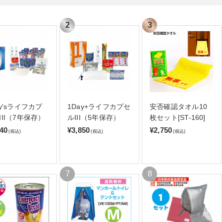
ay'sライフカプ
1Day+ライフカプセ
安否確認タオル10
III（7年保存）
ルIII（5年保存）
枚セット[ST-160]
140
¥3,850
¥2,750
(税込)
(税込)
(税込)