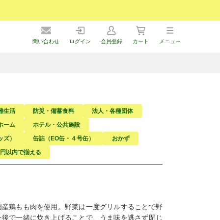
問い合わせ
ログイン
会員登録
カート
メニュー
難生活
防災・備蓄食料
法人・各種団体
ホーム
ホテル・公共施設
ッズ）
缶詰（EO缶・４号缶）
おかず
万円以内で揃える
国産鶏もも肉を使用。野菜は一度グリルすることで野
た後で一緒に炊き上げることで、うま味を逃さず閉じ