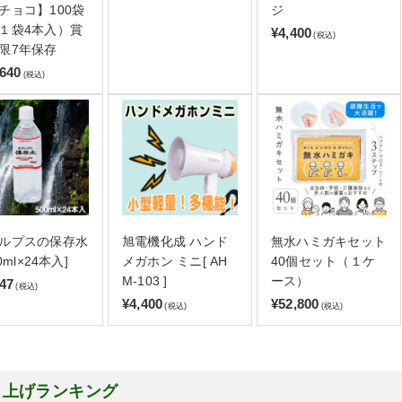
チョコ】100袋
ジ
１袋4本入）賞
¥4,400
(税込)
限7年保存
,640
(税込)
ルプスの保存水
旭電機化成 ハンド
無水ハミガキセット
00ml×24本入]
メガホン ミニ[ AH
40個セット（１ケ
M-103 ]
ース）
147
(税込)
¥4,400
¥52,800
(税込)
(税込)
り上げランキング