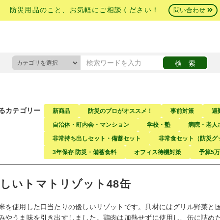
防災用品のこと、お気軽にご相談ください！
問い合わせ
るカテゴリー
新商品
防災のプロがオススメ！
事前対策
避
自治体・町内会・マンション
学校・塾
病院・老人
非常持ち出しセット・備蓄セット
非常食セット（防災グ
3年保存 防災・備蓄食料
オフィス待機対策
予算5
しいトマトリゾット48缶
米を使用した口当たりの優しいリゾットです。具材にはグリル野菜と
みやうま味を引き出すしました。鶏肉は加熱せずに使用し、缶に詰め