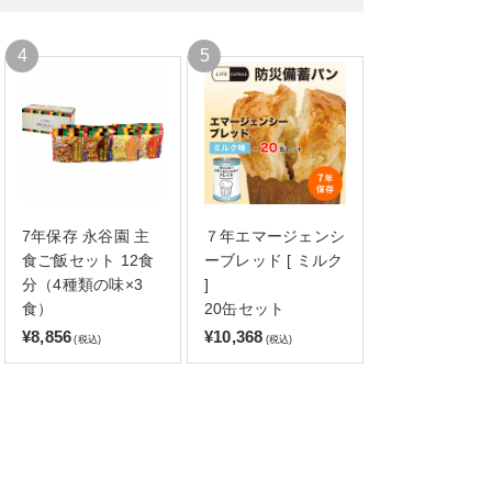
7年保存 永谷園 主
７年エマージェンシ
食ご飯セット 12食
ーブレッド [ ミルク
分（4種類の味×3
]
食）
20缶セット
¥8,856
¥10,368
(税込)
(税込)