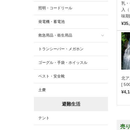
乳・
照明・コードリール
入（
味期
発電機・蓄電池
¥35
救急用品・衛生用品
トランシーバー・メガホン
ゴーグル・手袋・ホイッスル
ベスト・安全靴
北ア
[ 5
土嚢
¥4,
避難生活
テント
売