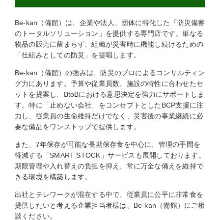
Be-kan（備館）は、企業や法人、団体に特化した「防災備蓄
のトータルソリューション」を提供する専門店です。単なる
物品の販売に留まらず、組織が災害時に機能し続けるための
「仕組みとしての防災」を提唱します。
Be-kan（備館）の強みは、防災のプロによるコンサルティン
グ力にあります。予算や従業員数、施設の特性に合わせたセ
ットを提案し、BtoBにおける意思決定を強力にサポートしま
す。特に「止めない会社」をコンセプトとしたBCP支援に注
力し、従業員の生命維持だけでなく、災害後の事業継続に必
要な備品をワンストップで提供します。
また、7年保存が可能な長期保存食を中心に、管理の手間を
軽減する「SMART STOCK」サービスも展開しております。
期限管理や入れ替えの負担を抑え、常に万全な備えを維持で
きる環境を構築します。
出社とテレワークが混在する中で、従業員に公平に非常食を
提供したいと考える企業担当者様は、Be-kan（備館）にご相
談ください。