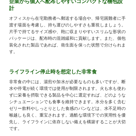
企業から個人へ配布しやすいコンパクトな梱包設
計
オフィスから在宅勤務者へ郵送する場合や、帰宅困難者に手
渡す場面を考慮し、持ち運びのしやすさも重視しましょう。
片手で持てるサイズ感や、鞄に収まりやすいスリムな形状の
パッケージは、配布時の混雑緩和に貢献します。また、個包
装化された製品であれば、衛生面を保った状態で分けられま
す。
ライフライン停止時を想定した非常食
非常食の中には、湯煎や加水が必要なものも多いですが、断
水や停電が続く環境では使用が制限されます。火も水も使わ
ずに栄養を摂取できる製品を中心に選定すれば、どのような
シチュエーションでも食事を維持できます。水分を多く含む
ゼリー飲料やしっとりとした食感のパンなどは、水不足時の
喉越しも良く、重宝されます。過酷な環境下での実用性を優
先し、ライフラインに依存しない備えを構築することが大切
です。