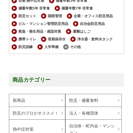
企業 熱中症対策
備蓄年数3年 非常食
備蓄年数5年 非常食
備蓄年数7年 非常食
防災セット
期限管理
企業・オフィス防災用品
ビル・マンション管理防災用品
自治会防災用品
救急・衛生用品・感染対策
避難はしご
携帯トイレ
長期保存水
浄水器・飲料水タンク
防災訓練
入学準備
その他
商品カテゴリー
新商品
防災・備蓄食料
防災のプロがオススメ！
法人・各種団体
自治体・町内会・マンシ
熱中症対策
ョン