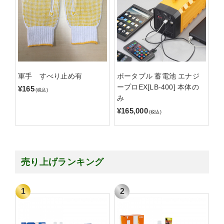
軍手 すべり止め有
ポータブル 蓄電池 エナジ
ープロEX[LB-400] 本体の
¥165
(税込)
み
¥165,000
(税込)
売り上げランキング