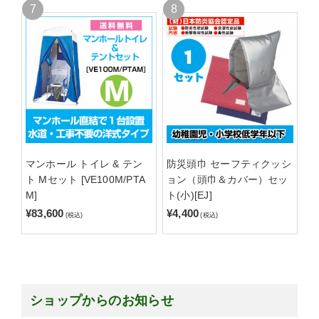
マンホール トイレ & テン
防災頭巾 セーフティクッシ
ト Mセット [VE100M/PTA
ョン（頭巾＆カバー）セッ
M]
ト(小)[EJ]
¥83,600
¥4,400
(税込)
(税込)
ショップからのお知らせ