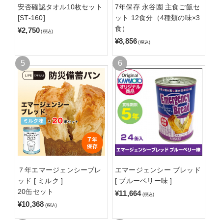
安否確認タオル10枚セット
7年保存 永谷園 主食ご飯セ
[ST-160]
ット 12食分（4種類の味×3
食）
¥2,750
(税込)
¥8,856
(税込)
７年エマージェンシーブレ
エマージェンシー ブレッド
ッド [ ミルク ]
[ ブルーベリー味 ]
20缶セット
¥11,664
(税込)
¥10,368
(税込)