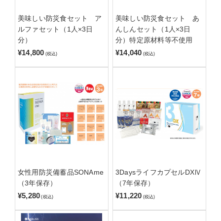
美味しい防災食セット ア
美味しい防災食セット あ
ルファセット（1人×3日
んしんセット（1人×3日
分）
分）特定原材料等不使用
¥14,800
¥14,040
(税込)
(税込)
女性用防災備蓄品SONAme
3DaysライフカプセルDXⅣ
（3年保存）
（7年保存）
¥5,280
¥11,220
(税込)
(税込)