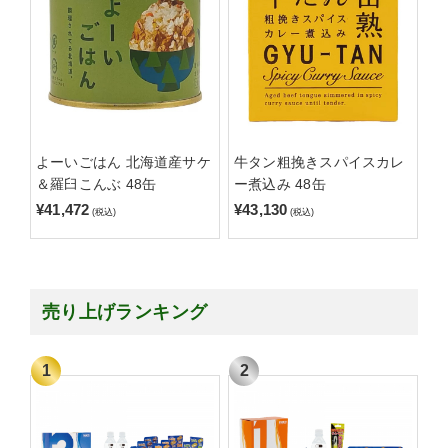
よーいごはん 北海道産サケ
牛タン粗挽きスパイスカレ
＆羅臼こんぶ 48缶
ー煮込み 48缶
¥41,472
¥43,130
(税込)
(税込)
売り上げランキング