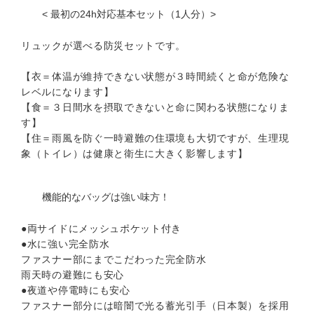
< 最初の24h対応基本セット（1人分）>
リュックが選べる防災セットです。
【衣＝体温が維持できない状態が３時間続くと命が危険な
レベルになります】
【食＝３日間水を摂取できないと命に関わる状態になりま
す】
【住＝雨風を防ぐ一時避難の住環境も大切ですが、生理現
象（トイレ）は健康と衛生に大きく影響します】
機能的なバッグは強い味方！
●両サイドにメッシュポケット付き
●水に強い完全防水
ファスナー部にまでこだわった完全防水
雨天時の避難にも安心
●夜道や停電時にも安心
ファスナー部分には暗闇で光る蓄光引手（日本製）を採用