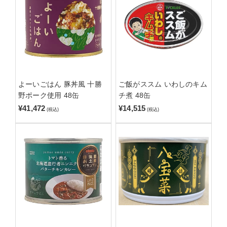
よーいごはん 豚丼風 十勝
ご飯がススム いわしのキム
野ポーク使用 48缶
チ煮 48缶
¥41,472
¥14,515
(税込)
(税込)