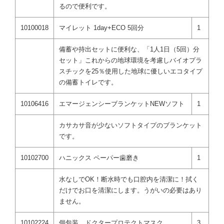
るので便利です。
10100018
マイレット 1day+ECO 5回分
1
備蓄や持出セットに便利な、「1人1日（5回）分
セット」これからの地球環境を考慮しバイオプラ
スチックを25％使用した地球に優しいエコタイプ
の備蓄トイレです。
10106416
エマージェンシーブランケットNEWソフト
1
カサカサ音が少ないソフトタイプのブランケット
です。
10102700
ハニックス ペーパー歯磨き
1
水なしでOK！断水時でも口腔内を清潔に！拭く
だけでお口を清潔にします。うがいの必要はあり
ません。
10102224
個包装 ドクタープロテクトマスク
3