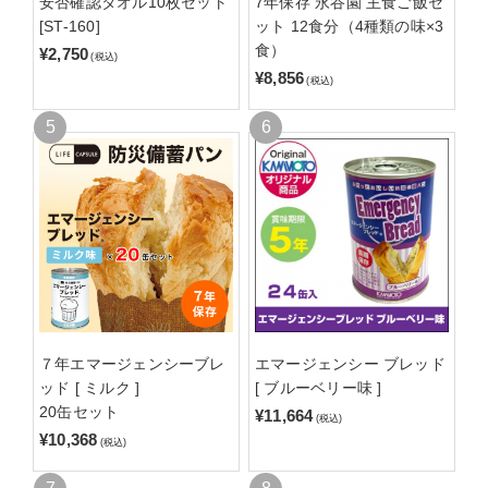
安否確認タオル10枚セット
7年保存 永谷園 主食ご飯セ
[ST-160]
ット 12食分（4種類の味×3
食）
¥2,750
(税込)
¥8,856
(税込)
７年エマージェンシーブレ
エマージェンシー ブレッド
ッド [ ミルク ]
[ ブルーベリー味 ]
20缶セット
¥11,664
(税込)
¥10,368
(税込)