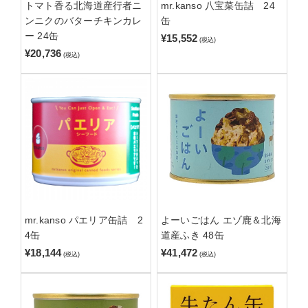
トマト香る北海道産行者ニ
mr.kanso 八宝菜缶詰 24
ンニクのバターチキンカレ
缶
ー 24缶
¥15,552
(税込)
¥20,736
(税込)
mr.kanso パエリア缶詰 2
よーいごはん エゾ鹿＆北海
4缶
道産ふき 48缶
¥18,144
¥41,472
(税込)
(税込)