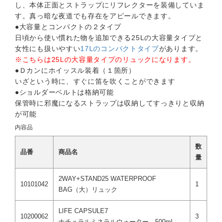
し、本体正面とストラップにリフレクターを装備していま
す。真っ暗な夜道でも存在をアピールできます。
●大容量とコンパクトの２タイプ
日頃から使い慣れた物を追加できる25Lの大容量タイプと
女性にも扱いやすい
17Lのコンパクトタイプ
があります。
※こちらは25Lの大容量タイプのリュックになります。
●Ｄカンにホイッスル装着（１箇所）
いざという時に、すぐに笛を吹くことができます
●ショルダーベルトは格納可能
保管時に邪魔になるストラップは収納してすっきりと収納
が可能
内容品
数
品番
商品名
量
2WAY+STAND25 WATERPROOF
10101042
1
BAG（大）リュック
LIFE CAPSULE7
10200062
3