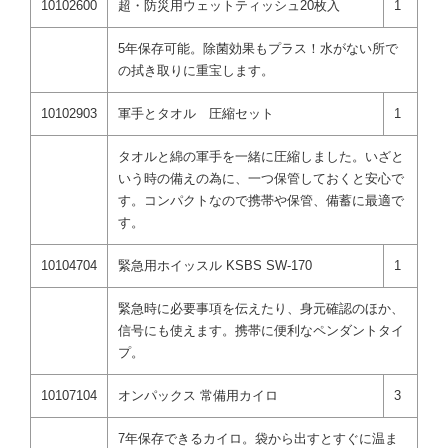
10102600
超・防災用ウェットティッシュ20枚入
1
5年保存可能。除菌効果もプラス！水がない所で
の拭き取りに重宝します。
10102903
軍手とタオル 圧縮セット
1
タオルと綿の軍手を一緒に圧縮しました。いざと
いう時の備えの為に、一つ保管しておくと安心で
す。コンパクトなので携帯や保管、備蓄に最適で
す。
10104704
緊急用ホイッスル KSBS SW-170
1
緊急時に必要事項を伝えたり、身元確認のほか、
信号にも使えます。携帯に便利なペンダントタイ
プ。
10107104
オンパックス 常備用カイロ
3
7年保存できるカイロ。袋から出すとすぐに温ま