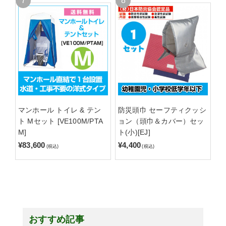
マンホール トイレ & テン
防災頭巾 セーフティクッシ
ト Mセット [VE100M/PTA
ョン（頭巾＆カバー）セッ
M]
ト(小)[EJ]
¥83,600
¥4,400
(税込)
(税込)
おすすめ記事