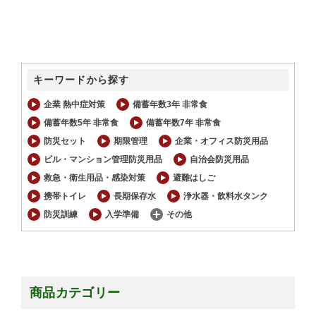
キーワードから探す
企業 熱中症対策
備蓄年数3年 非常食
備蓄年数5年 非常食
備蓄年数7年 非常食
防災セット
期限管理
企業・オフィス防災用品
ビル・マンション管理防災用品
自治会防災用品
救急・衛生用品・感染対策
避難はしご
携帯トイレ
長期保存水
浄水器・飲料水タンク
防災訓練
入学準備
その他
商品カテゴリー