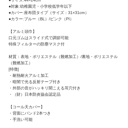
●対象:幼稚園児・小学校低学年以下
●カバー:座布団タイプ（サイズ：31×31cm）
●カラー:ブルー（BL）/ピンク（PI）
【アルミ頭巾】
口元ゴムはスライド式で調節可能
特殊フィルターの防塵マスク付
材質：表地・ポリエステル（難燃加工）/裏地・ポリエステル
（難燃加工）
[特徴]
・耐熱耐火アルミ加工
・暗闇で光る反射テープ付き
・外部の音がハッキリ聞こえる耳穴付き
・（財）日本防炎協会認定品
【コール天カバー】
・背面にバンド2本つき
・手洗い可能