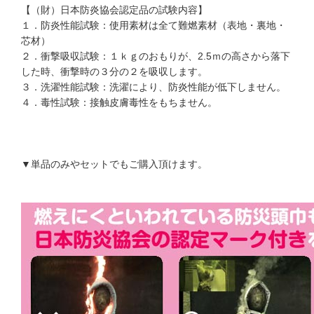
【（財）日本防炎協会認定品の試験内容】
１．防炎性能試験：使用素材は全て難燃素材（表地・裏地・
芯材）
２．衝撃吸収試験：１ｋｇのおもりが、2.5ｍの高さから落下
した時、衝撃時の３分の２を吸収します。
３．洗濯性能試験：洗濯により、防炎性能が低下しません。
４．毒性試験：接触皮膚毒性をもちません。
▼単品のみやセットでもご購入頂けます。