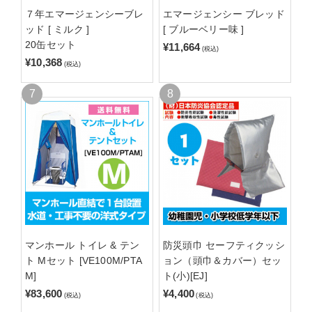
７年エマージェンシーブレ
エマージェンシー ブレッド
ッド [ ミルク ]
[ ブルーベリー味 ]
20缶セット
¥11,664
(税込)
¥10,368
(税込)
マンホール トイレ & テン
防災頭巾 セーフティクッシ
ト Mセット [VE100M/PTA
ョン（頭巾＆カバー）セッ
M]
ト(小)[EJ]
¥83,600
¥4,400
(税込)
(税込)