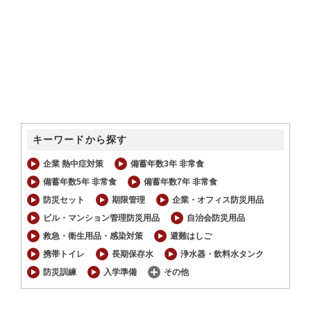
キーワードから探す
企業 熱中症対策
備蓄年数3年 非常食
備蓄年数5年 非常食
備蓄年数7年 非常食
防災セット
期限管理
企業・オフィス防災用品
ビル・マンション管理防災用品
自治会防災用品
救急・衛生用品・感染対策
避難はしご
携帯トイレ
長期保存水
浄水器・飲料水タンク
防災訓練
入学準備
その他