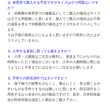
Ｑ. 保育所で購入する予定ですがサイズは小で問題ないです
か？
Ａ．幼稚園や保育所での備蓄品としてご購入の場合はサイズ
は小でも問題無いと思います。個人でご購入の場合はお子様
の成長を考えて幼稚園児の場合はサイズ大をオススメしてい
ます。
※お子様の身長などにもよると思いますので絶対に大とはオ
ススメしていません。
Ｑ. 入学する直前に買っても届きますか？
Ａ．入学・入園前はご注文が殺到し、発送までにかなりのお
時間をいただく場合がございます。入学や入園時期に間に合
うように１月末までにはなるべくご注文をお願いします。
Ｑ. 手作りの防災頭巾ではダメですか？
Ａ．落下物での衝撃を少なくし、燃えにくく、音も聞こえや
すいものを手作りするのは難しいと思います。防災頭巾をご
用意するなら安全のための製品ですので、是非、日本防炎協
会が防炎性能を認定した製品をご購入下さい。