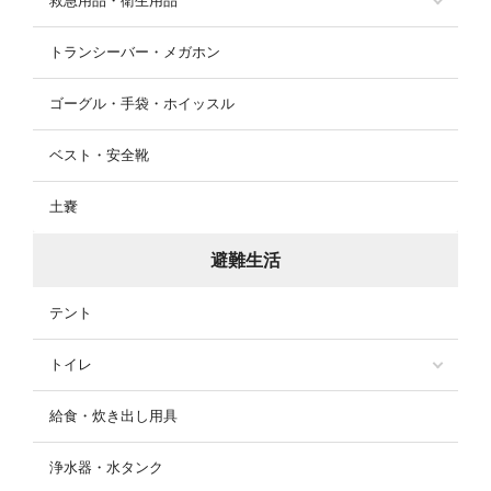
救急用品・衛生用品
トランシーバー・メガホン
ゴーグル・手袋・ホイッスル
ベスト・安全靴
土嚢
避難生活
テント
トイレ
給食・炊き出し用具
浄水器・水タンク