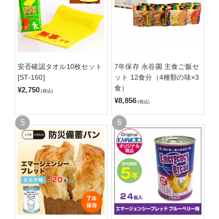
安否確認タオル10枚セット
7年保存 永谷園 主食ご飯セ
[ST-160]
ット 12食分（4種類の味×3
食）
¥2,750
(税込)
¥8,856
(税込)