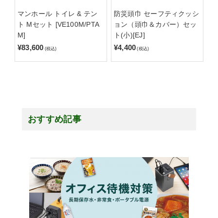
マンホール トイレ & テン
防災頭巾 セーフティクッシ
ト Mセット [VE100M/PTA
ョン（頭巾＆カバー）セッ
M]
ト(小)[EJ]
¥83,600
¥4,400
(税込)
(税込)
おすすめ記事