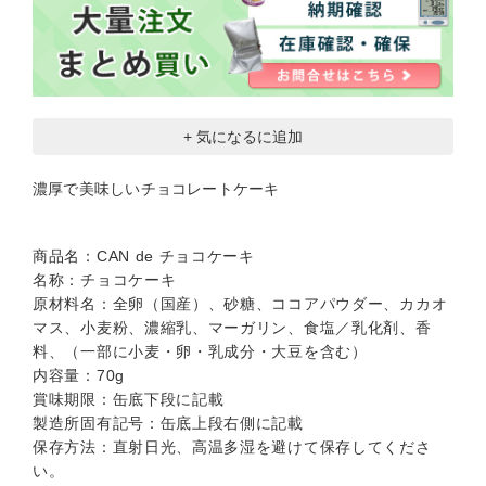
+ 気になるに追加
濃厚で美味しいチョコレートケーキ
商品名：CAN de チョコケーキ
名称：チョコケーキ
原材料名：全卵（国産）、砂糖、ココアパウダー、カカオ
マス、小麦粉、濃縮乳、マーガリン、食塩／乳化剤、香
料、（一部に小麦・卵・乳成分・大豆を含む）
内容量：70g
賞味期限：缶底下段に記載
製造所固有記号：缶底上段右側に記載
保存方法：直射日光、高温多湿を避けて保存してくださ
い。