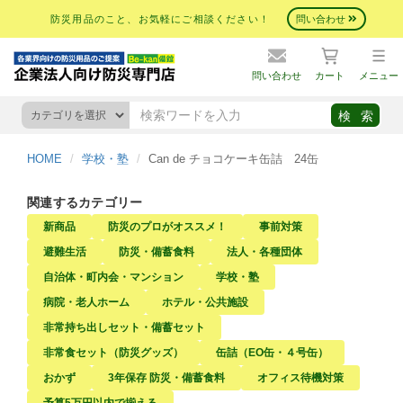
防災用品のこと、お気軽にご相談ください！
問い合わせ
問い合わせ
カート
メニュー
HOME
学校・塾
Can de チョコケーキ缶詰 24缶
関連するカテゴリー
新商品
防災のプロがオススメ！
事前対策
避難生活
防災・備蓄食料
法人・各種団体
自治体・町内会・マンション
学校・塾
病院・老人ホーム
ホテル・公共施設
非常持ち出しセット・備蓄セット
非常食セット（防災グッズ）
缶詰（EO缶・４号缶）
おかず
3年保存 防災・備蓄食料
オフィス待機対策