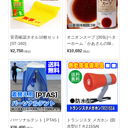
安否確認タオル10枚セット
オニオンスープ [30缶]ベタ
[ST-160]
ーホーム「かあさんの味」
¥2,750
¥10,692
(税込)
(税込)
パーソナルテント [ PTAS ]
トランジスタ メガホン (防
水型)[ＴＲ215SA]
¥26,400