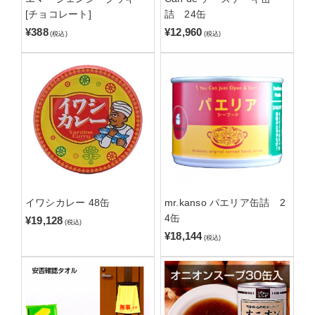
[チョコレート]
詰 24缶
¥388
¥12,960
(税込)
(税込)
イワシカレー 48缶
mr.kanso パエリア缶詰 2
4缶
¥19,128
(税込)
¥18,144
(税込)