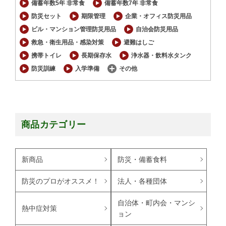
備蓄年数5年 非常食
備蓄年数7年 非常食
防災セット
期限管理
企業・オフィス防災用品
ビル・マンション管理防災用品
自治会防災用品
救急・衛生用品・感染対策
避難はしご
携帯トイレ
長期保存水
浄水器・飲料水タンク
防災訓練
入学準備
その他
商品カテゴリー
新商品
防災・備蓄食料
防災のプロがオススメ！
法人・各種団体
自治体・町内会・マンシ
熱中症対策
ョン