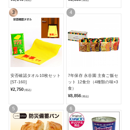
(税込)
(税込)
安否確認タオル10枚セット
7年保存 永谷園 主食ご飯セ
[ST-160]
ット 12食分（4種類の味×3
食）
¥2,750
(税込)
¥8,856
(税込)