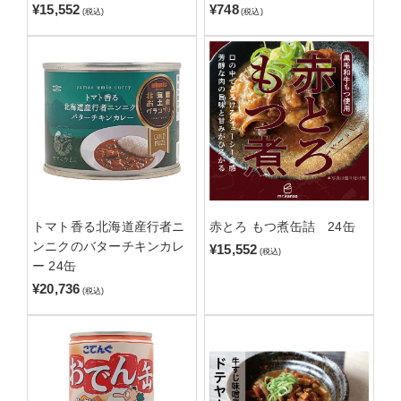
¥15,552
¥748
(税込)
(税込)
トマト香る北海道産行者ニ
赤とろ もつ煮缶詰 24缶
ンニクのバターチキンカレ
¥15,552
(税込)
ー 24缶
¥20,736
(税込)