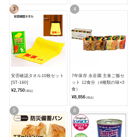
安否確認タオル10枚セット
7年保存 永谷園 主食ご飯セ
[ST-160]
ット 12食分（4種類の味×3
食）
¥2,750
(税込)
¥8,856
(税込)