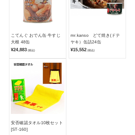
こてんぐ おでん缶 牛すじ
mr.kanso どて焼き(ドテ
大根 48缶
ヤキ）缶詰24缶
¥24,883
¥15,552
(税込)
(税込)
安否確認タオル10枚セット
[ST-160]