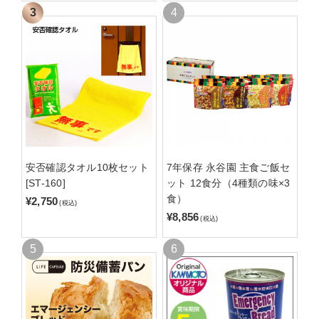
安否確認タオル10枚セット
7年保存 永谷園 主食ご飯セ
[ST-160]
ット 12食分（4種類の味×3
食）
¥2,750
(税込)
¥8,856
(税込)