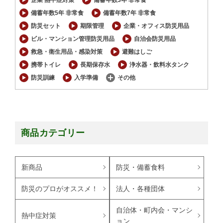
備蓄年数5年 非常食
備蓄年数7年 非常食
防災セット
期限管理
企業・オフィス防災用品
ビル・マンション管理防災用品
自治会防災用品
救急・衛生用品・感染対策
避難はしご
携帯トイレ
長期保存水
浄水器・飲料水タンク
防災訓練
入学準備
その他
商品カテゴリー
新商品
防災・備蓄食料
防災のプロがオススメ！
法人・各種団体
自治体・町内会・マンシ
熱中症対策
ョン