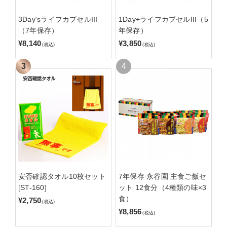
3Day'sライフカプセルIII
1Day+ライフカプセルIII（5
（7年保存）
年保存）
¥8,140
¥3,850
(税込)
(税込)
安否確認タオル10枚セット
7年保存 永谷園 主食ご飯セ
[ST-160]
ット 12食分（4種類の味×3
食）
¥2,750
(税込)
¥8,856
(税込)