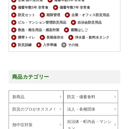
備蓄年数5年 非常食
備蓄年数7年 非常食
防災セット
期限管理
企業・オフィス防災用品
ビル・マンション管理防災用品
自治会防災用品
救急・衛生用品・感染対策
避難はしご
携帯トイレ
長期保存水
浄水器・飲料水タンク
防災訓練
入学準備
その他
商品カテゴリー
新商品
防災・備蓄食料
防災のプロがオススメ！
法人・各種団体
自治体・町内会・マンシ
熱中症対策
ョン