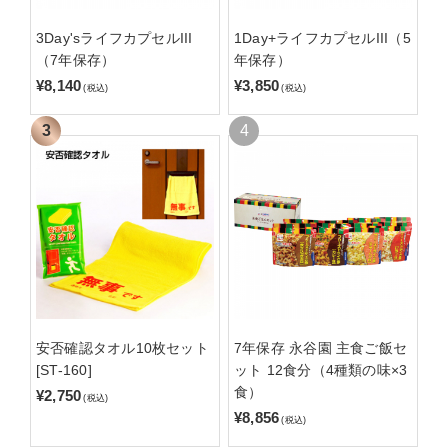
3Day'sライフカプセルIII
1Day+ライフカプセルIII（5
（7年保存）
年保存）
¥8,140
¥3,850
(税込)
(税込)
安否確認タオル10枚セット
7年保存 永谷園 主食ご飯セ
[ST-160]
ット 12食分（4種類の味×3
食）
¥2,750
(税込)
¥8,856
(税込)