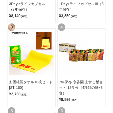
3Day'sライフカプセルIII
1Day+ライフカプセルIII（5
（7年保存）
年保存）
¥8,140
¥3,850
(税込)
(税込)
安否確認タオル10枚セット
7年保存 永谷園 主食ご飯セ
[ST-160]
ット 12食分（4種類の味×3
食）
¥2,750
(税込)
¥8,856
(税込)