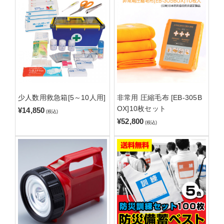
少人数用救急箱[5～10人用]
非常用 圧縮毛布 [EB-305B
OX]10枚セット
¥14,850
(税込)
¥52,800
(税込)