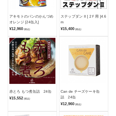
アキモトのパンのかんづめ
ステップダン II [ 2Ｆ用 ]4.6
オレンジ [24缶入]
m
¥12,960
¥15,400
(税込)
(税込)
赤とろ もつ煮缶詰 24缶
Can de チーズケーキ缶
詰 24缶
¥15,552
(税込)
¥12,960
(税込)