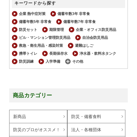
キーワードから探す
企業 熱中症対策
備蓄年数3年 非常食
備蓄年数5年 非常食
備蓄年数7年 非常食
防災セット
期限管理
企業・オフィス防災用品
ビル・マンション管理防災用品
自治会防災用品
救急・衛生用品・感染対策
避難はしご
携帯トイレ
長期保存水
浄水器・飲料水タンク
防災訓練
入学準備
その他
商品カテゴリー
新商品
防災・備蓄食料
防災のプロがオススメ！
法人・各種団体