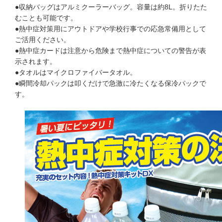
●収納バッグはアルミクーラーバッグ。容量は約8L。折りたた
むことも可能です。
●熱中症対策用にアウトドアや学校行事での応急常備用として
ご活用ください。
●熱中症カードは注意から危険まで熱中症についての警告が表
示されます。
●タオルはマイクロファイバータオル。
●瞬間冷却パックは叩くだけで急激に冷たくなる保冷パックで
す。