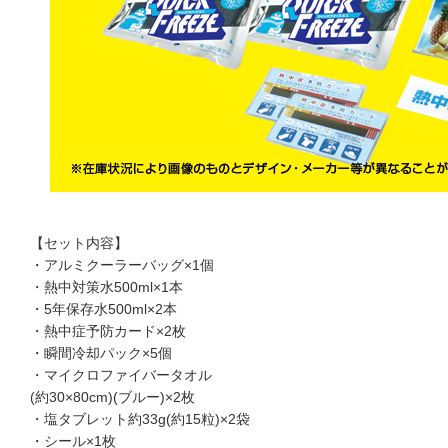
【セット内容】
・アルミクーラーバッグ×1個
・熱中対策水500ml×1本
・5年保存水500ml×2本
・熱中症予防カード×2枚
・瞬間冷却パック×5個
・マイクロファイバータオル
(約30×80cm)(ブルー)×2枚
・塩タブレット約33g(約15粒)×2袋
・シール×1枚