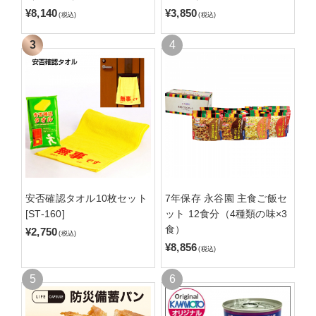
¥8,140
¥3,850
(税込)
(税込)
安否確認タオル10枚セット
7年保存 永谷園 主食ご飯セ
[ST-160]
ット 12食分（4種類の味×3
食）
¥2,750
(税込)
¥8,856
(税込)