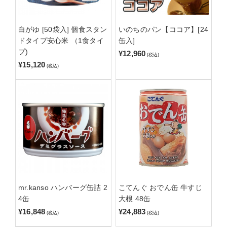
白がゆ [50袋入] 個食スタン
いのちのパン【ココア】[24
ドタイプ安心米 （1食タイ
缶入]
プ)
¥12,960
(税込)
¥15,120
(税込)
mr.kanso ハンバーグ缶詰 2
こてんぐ おでん缶 牛すじ
4缶
大根 48缶
¥16,848
¥24,883
(税込)
(税込)