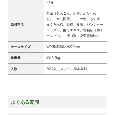
2.8g
野菜（れんこん、人参、ぶなしめ
じ）、米（国産）、こめ油、もち麦、
原材料名
まぐろ水煮、砂糖、食塩、ジンジャー
ペースト、酵母エキス／増粘剤（加工
デンプン）、漂白剤（次亜硫酸Na）
ケースサイズ
W295×D536×H220mm
総重量
約13.5kg
入数
50袋入（スプーン50本同封）
よくある質問