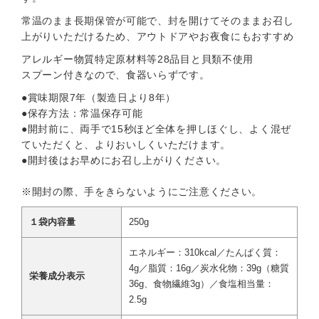
常温のまま長期保管が可能で、封を開けてそのままお召し
上がりいただけるため、アウトドアやお夜食にもおすすめ
アレルギー物質特定原材料等28品目と貝類不使用
スプーン付きなので、食器いらずです。
●賞味期限7年（製造日より8年）
●保存方法：常温保存可能
●開封前に、両手で15秒ほど全体を押しほぐし、よく混ぜ
ていただくと、よりおいしくいただけます。
●開封後はお早めにお召し上がりください。
※開封の際、手をきらないようにご注意ください。
１袋内容量
250g
エネルギー：310kcal／たんぱく質：
4g／脂質：16g／炭水化物：39g（糖質
栄養成分表示
36g、食物繊維3g）／食塩相当量：
2.5g