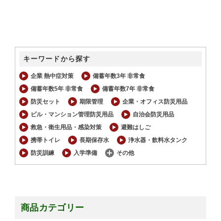
キーワードから探す
企業 熱中症対策
備蓄年数3年 非常食
備蓄年数5年 非常食
備蓄年数7年 非常食
防災セット
期限管理
企業・オフィス防災用品
ビル・マンション管理防災用品
自治会防災用品
救急・衛生用品・感染対策
避難はしご
携帯トイレ
長期保存水
浄水器・飲料水タンク
防災訓練
入学準備
その他
商品カテゴリー