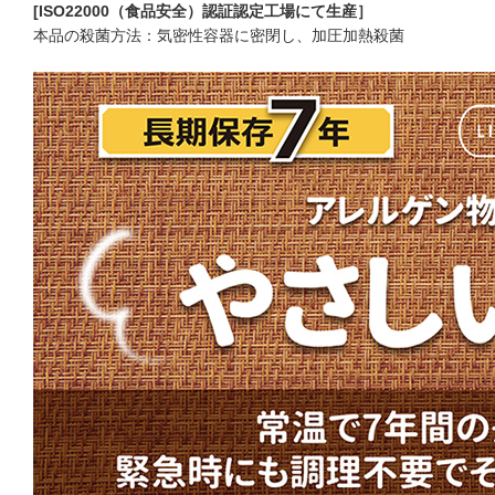
[ISO22000（食品安全）認証認定工場にて生産］
本品の殺菌方法：気密性容器に密閉し、加圧加熱殺菌