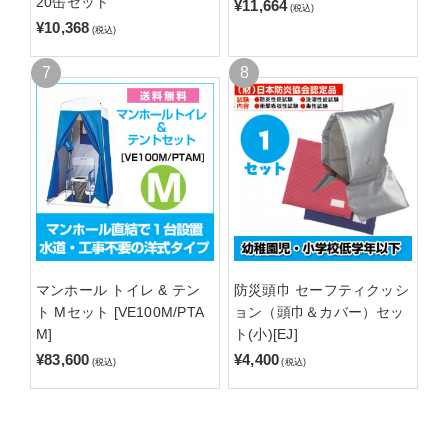
20缶セット
¥11,664
(税込)
¥10,368
(税込)
マンホール トイレ & テン
防災頭巾 セーフティクッシ
ト Mセット [VE100M/PTA
ョン（頭巾＆カバー）セッ
M]
ト(小)[EJ]
¥83,600
¥4,400
(税込)
(税込)