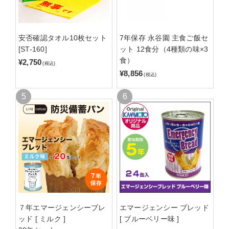
安否確認タオル10枚セット
7年保存 永谷園 主食ご飯セ
[ST-160]
ット 12食分（4種類の味×3
食）
¥2,750
(税込)
¥8,856
(税込)
７年エマージェンシーブレ
エマージェンシー ブレッド
ッド [ ミルク ]
[ ブルーベリー味 ]