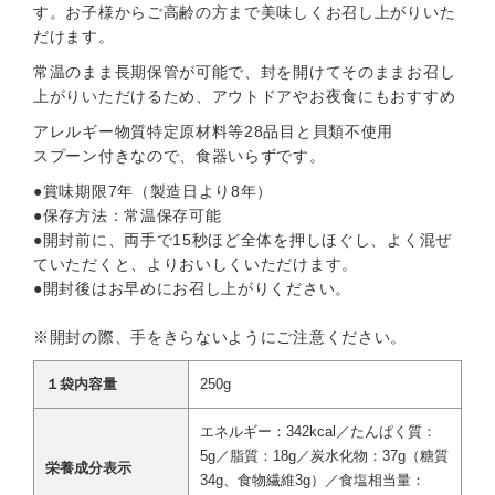
す。お子様からご高齢の方まで美味しくお召し上がりいた
だけます。
常温のまま長期保管が可能で、封を開けてそのままお召し
上がりいただけるため、アウトドアやお夜食にもおすすめ
アレルギー物質特定原材料等28品目と貝類不使用
スプーン付きなので、食器いらずです。
●賞味期限7年（製造日より8年）
●保存方法：常温保存可能
●開封前に、両手で15秒ほど全体を押しほぐし、よく混ぜ
ていただくと、よりおいしくいただけます。
●開封後はお早めにお召し上がりください。
※開封の際、手をきらないようにご注意ください。
１袋内容量
250g
エネルギー：342kcal／たんぱく質：
5g／脂質：18g／炭水化物：37g（糖質
栄養成分表示
34g、食物繊維3g）／食塩相当量：