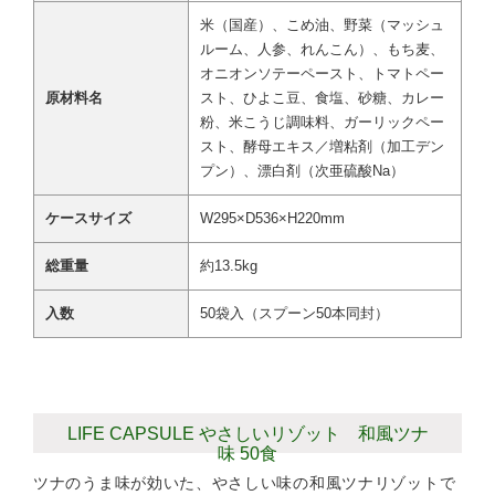
米（国産）、こめ油、野菜（マッシュ
ルーム、人参、れんこん）、もち麦、
オニオンソテーペースト、トマトペー
原材料名
スト、ひよこ豆、食塩、砂糖、カレー
粉、米こうじ調味料、ガーリックペー
スト、酵母エキス／増粘剤（加工デン
プン）、漂白剤（次亜硫酸Na）
ケースサイズ
W295×D536×H220mm
総重量
約13.5kg
入数
50袋入（スプーン50本同封）
LIFE CAPSULE やさしいリゾット 和風ツナ
味 50食
ツナのうま味が効いた、やさしい味の和風ツナリゾットで