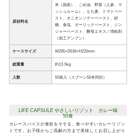
米（国産）、こめ油、野菜（人参、マ
ッシュルーム）、もち麦、トマトペー
スト、オニオンソテーペースト、砂
原材料名
糖、食塩、ガーリックペースト、ジン
ジャーペースト、酵母エキス／増粘剤
（加工デンプン）
ケースサイズ
W295×D536×H220mm
総重量
約13.5kg
入数
50袋入（スプーン50本同封）
LIFE CAPSULE やさしいリゾット カレー味
50食
カレースパイスが食欲をそそる、食べやすいカレーリゾッ
トです。お子様からご高齢の方まで美味しくお召し上がり