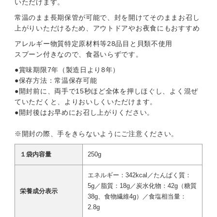
いただけます。
常温のまま長期保管が可能で、封を開けてそのままお召し
上がりいただけるため、アウトドアやお夜食にもおすすめ
アレルギー物質特定原材料等28品目と貝類不使用
スプーン付きなので、食器いらずです。
●賞味期限7年（製造日より8年）
●保存方法：常温保存可能
●開封前に、両手で15秒ほど全体を押しほぐし、よく混ぜ
ていただくと、よりおいしくいただけます。
●開封後はお早めにお召し上がりください。
※開封の際、手をきらないようにご注意ください。
１袋内容量
250g
エネルギー：342kcal／たんぱく質：
5g／脂質：18g／炭水化物：42g（糖質
栄養成分表示
38g、食物繊維4g）／食塩相当量：
2.8g