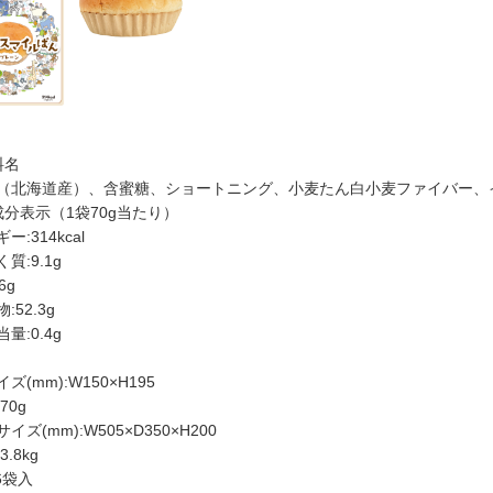
料名
（北海道産）、含蜜糖、ショートニング、小麦たん白小麦ファイバー、
成分表示（1袋70g当たり）
ー:314kcal
質:9.1g
6g
:52.3g
量:0.4g
ズ(mm):W150×H195
70g
イズ(mm):W505×D350×H200
.8kg
6袋入