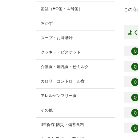
缶詰（EO缶・４号缶）
この商
おかず
よ
スープ・お味噌汁
Ｑ
クッキー・ビスケット
Ｑ
介護食・離乳食・粉ミルク
カロリーコントロール食
Ｑ
アレルゲンフリー食
Ｑ
その他
Ｑ
3年保存 防災・備蓄食料
Ｑ