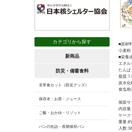
カテゴリから探す
■原材
小麦粉
新商品
■栄養
エネルギ
たんぱく
防災・備蓄食料
脂質:7.
炭水化物
非常食セット（防災グッズ）
食塩相当
保存水・お茶・ジュース
個装サイ
内容量:
ご飯・おかゆ・リゾット
ケースサ
重量:約3
パンの缶詰・長期保存パン
入数:3