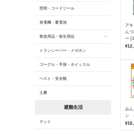
照明・コードリール
発電機・蓄電池
アキ
んづ
救急用品・衛生用品
ー [
¥12
トランシーバー・メガホン
ゴーグル・手袋・ホイッスル
ベスト・安全靴
土嚢
避難生活
みん
ン 
テント
¥10