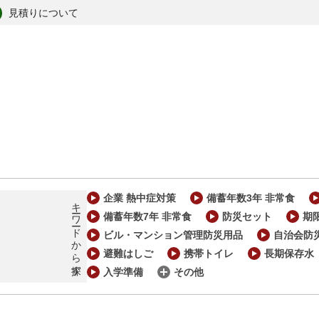
見積りについて
企業 熱中症対策
備蓄年数3年 非常食
キーワードから探す
備蓄年数7年 非常食
防災セット
期
ビル・マンション管理防災用品
自治会防
避難はしご
携帯トイレ
長期保存水
入学準備
その他