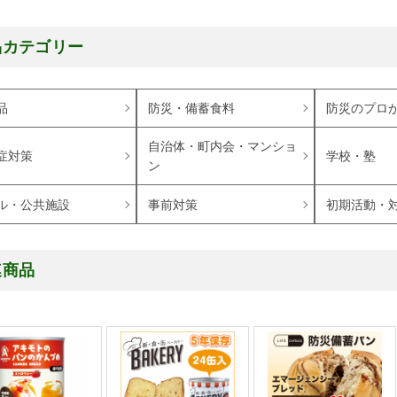
品カテゴリー
品
防災・備蓄食料
防災のプロ
自治体・町内会・マンショ
症対策
学校・塾
ン
ル・公共施設
事前対策
初期活動・
連商品