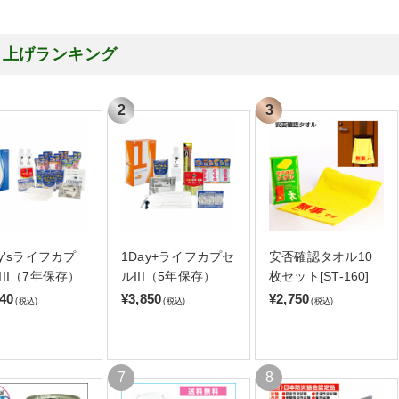
り上げランキング
ay'sライフカプ
1Day+ライフカプセ
安否確認タオル10
III（7年保存）
ルIII（5年保存）
枚セット[ST-160]
140
¥3,850
¥2,750
(税込)
(税込)
(税込)