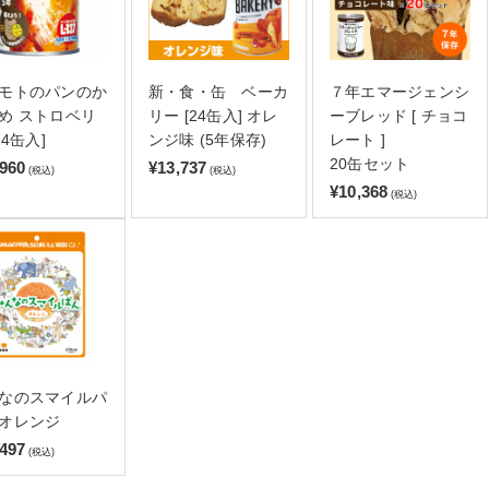
モトのパンのか
新・食・缶 ベーカ
７年エマージェンシ
め ストロベリ
リー [24缶入] オレ
ーブレッド [ チョコ
24缶入]
ンジ味 (5年保存)
レート ]
20缶セット
,960
¥13,737
(税込)
(税込)
¥10,368
(税込)
なのスマイルパ
オレンジ
,497
(税込)