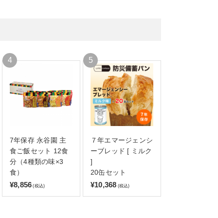
7年保存 永谷園 主
７年エマージェンシ
食ご飯セット 12食
ーブレッド [ ミルク
分（4種類の味×3
]
食）
20缶セット
¥8,856
¥10,368
(税込)
(税込)