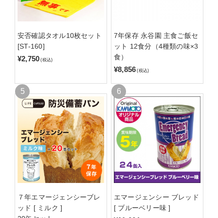
安否確認タオル10枚セット
7年保存 永谷園 主食ご飯セ
[ST-160]
ット 12食分（4種類の味×3
食）
¥2,750
(税込)
¥8,856
(税込)
７年エマージェンシーブレ
エマージェンシー ブレッド
ッド [ ミルク ]
[ ブルーベリー味 ]