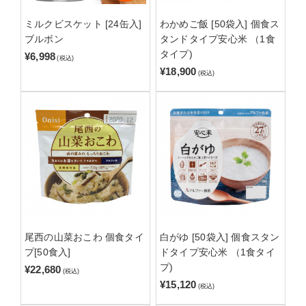
ミルクビスケット [24缶入]
わかめご飯 [50袋入] 個食ス
ブルボン
タンドタイプ安心米 （1食
タイプ)
¥6,998
(税込)
¥18,900
(税込)
尾西の山菜おこわ 個食タイ
白がゆ [50袋入] 個食スタン
プ[50食入]
ドタイプ安心米 （1食タイ
プ)
¥22,680
(税込)
¥15,120
(税込)