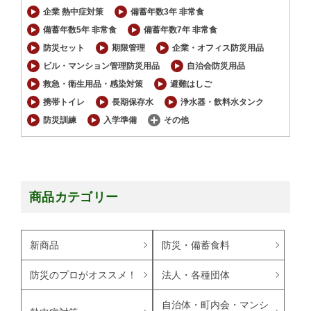
企業 熱中症対策
備蓄年数3年 非常食
備蓄年数5年 非常食
備蓄年数7年 非常食
防災セット
期限管理
企業・オフィス防災用品
ビル・マンション管理防災用品
自治会防災用品
救急・衛生用品・感染対策
避難はしご
携帯トイレ
長期保存水
浄水器・飲料水タンク
防災訓練
入学準備
その他
商品カテゴリー
新商品
防災・備蓄食料
防災のプロがオススメ！
法人・各種団体
自治体・町内会・マンシ