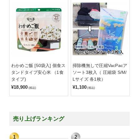
わかめご飯 [50袋入] 個食ス
掃除機無しで圧縮VacPacア
タンドタイプ安心米 （1食
ソート3枚入（ 圧縮袋 S/M/
タイプ)
Lサイズ 各1枚）
¥18,900
¥1,100
(税込)
(税込)
売り上げランキング