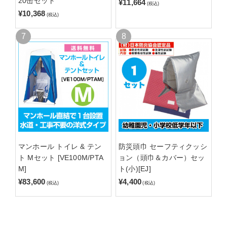
20缶セット
¥11,664
(税込)
¥10,368
(税込)
マンホール トイレ & テン
防災頭巾 セーフティクッシ
ト Mセット [VE100M/PTA
ョン（頭巾＆カバー）セッ
M]
ト(小)[EJ]
¥83,600
¥4,400
(税込)
(税込)