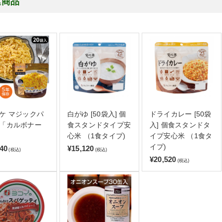
連商品
ケ マジックパ
白がゆ [50袋入] 個
ドライカレー [50袋
「カルボナー
食スタンドタイプ安
入] 個食スタンドタ
心米 （1食タイプ)
イプ安心米 （1食タ
イプ)
640
¥15,120
(税込)
(税込)
¥20,520
(税込)