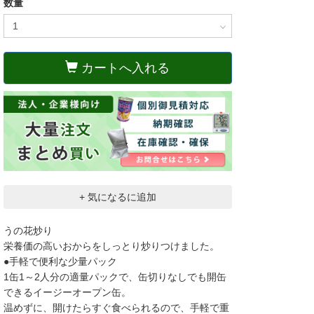
数量
カートへ入れる
+ 気になるに追加
うの花炒り
栄養価の高いおからをしっとり炒りつけました。
●手軽で便利な少量パック
1缶1～2人分の適量パックで、缶切りなしでも開缶
できるイージーオープン缶。
温めずに、開けたらすぐ食べられるので、手軽で重