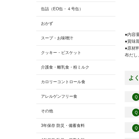
缶詰（EO缶・４号缶）
おかず
●内容量
スープ・お味噌汁
●賞味
●原材
クッキー・ビスケット
布だし
介護食・離乳食・粉ミルク
よ
カロリーコントロール食
アレルゲンフリー食
Ｑ
その他
Ｑ
3年保存 防災・備蓄食料
Ｑ