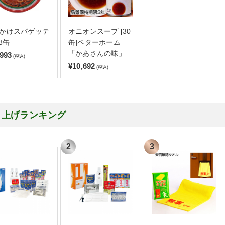
かけスパゲッテ
オニオンスープ [30
8缶
缶]ベターホーム
「かあさんの味」
,993
(税込)
¥10,692
(税込)
り上げランキング