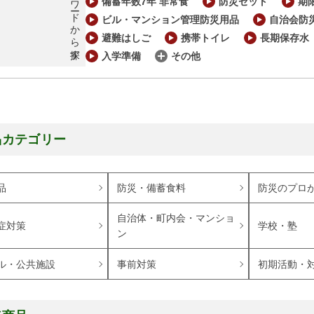
キーワードから探す
備蓄年数7年 非常食
防災セット
期
ビル・マンション管理防災用品
自治会防
避難はしご
携帯トイレ
長期保存水
入学準備
その他
品カテゴリー
品
防災・備蓄食料
防災のプロ
自治体・町内会・マンショ
症対策
学校・塾
ン
ル・公共施設
事前対策
初期活動・