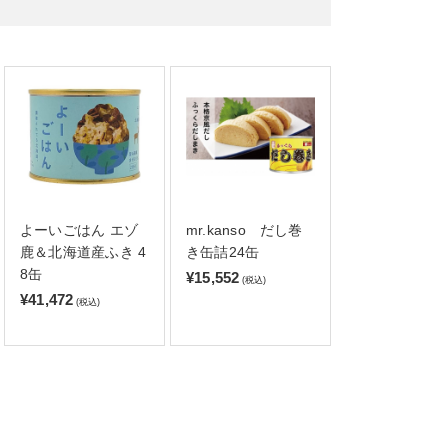
よーいごはん エゾ
mr.kanso だし巻
鹿＆北海道産ふき 4
き缶詰24缶
8缶
¥15,552
(税込)
¥41,472
(税込)