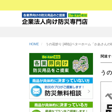
HOME
うの花炒り [48缶]ベターホーム「かあさんの
関連す
うの