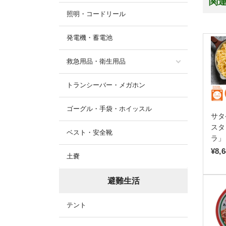
関
照明・コードリール
発電機・蓄電池
救急用品・衛生用品
トランシーバー・メガホン
ゴーグル・手袋・ホイッスル
サタ
スタ
ベスト・安全靴
ラ」
¥8,
土嚢
避難生活
テント