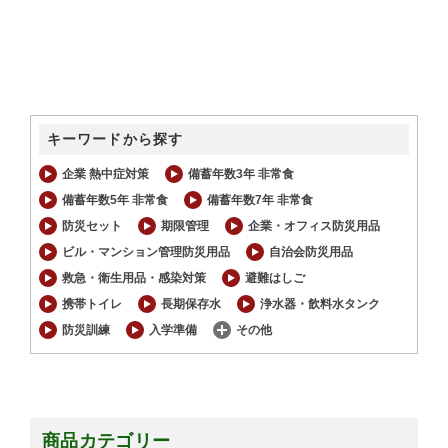
キーワードから探す
企業 熱中症対策
備蓄年数3年 非常食
備蓄年数5年 非常食
備蓄年数7年 非常食
防災セット
期限管理
企業・オフィス防災用品
ビル・マンション管理防災用品
自治会防災用品
救急・衛生用品・感染対策
避難はしご
携帯トイレ
長期保存水
浄水器・飲料水タンク
防災訓練
入学準備
その他
商品カテゴリー