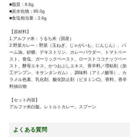
■脂質：8.6g
■炭水化物：85.0g
■食塩相当量：2.6g
【原材料】
1.アルファ米：うるち米（国産）
2.野菜カレー：野菜（玉ねぎ、じゃがいも、にんじん）、パ
ーム油、砂糖、デキストリン、カレーパウダー、トマトペー
スト、食塩、ガーリックペースト、ローストココナッツペー
スト、酵母エキス、かつおぶしエキス、香辛料／増粘剤（加
工デンプン、キサンタンガム）、調味料（アミノ酸等）、カ
ラメル色素、乳化剤、酸化防止剤（ビタミンC)、香料、香辛
料抽出物
【セット内容】
アルファ米白飯、レトルトカレー、スプーン
よくある質問