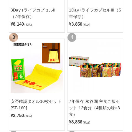
3Day'sライフカプセルIII
1Day+ライフカプセルIII（5
（7年保存）
年保存）
¥8,140
¥3,850
(税込)
(税込)
安否確認タオル10枚セット
7年保存 永谷園 主食ご飯セ
[ST-160]
ット 12食分（4種類の味×3
食）
¥2,750
(税込)
¥8,856
(税込)