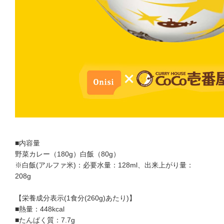
■内容量
野菜カレー（180g）白飯（80g）
※白飯(アルファ米)：必要水量：128ml、出来上がり量：
208g
【栄養成分表示(1食分(260g)あたり)】
■熱量：448kcal
■たんぱく質：7.7g