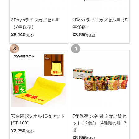
3Day'sライフカプセルIII
1Day+ライフカプセルIII（5
（7年保存）
年保存）
¥8,140
¥3,850
(税込)
(税込)
安否確認タオル10枚セット
7年保存 永谷園 主食ご飯セ
[ST-160]
ット 12食分（4種類の味×3
食）
¥2,750
(税込)
¥8,856
(税込)