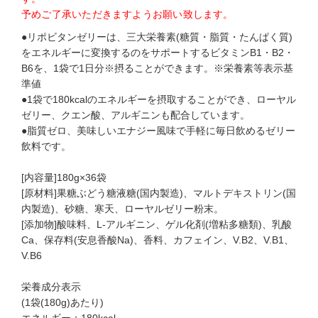
予めご了承いただきますようお願い致します。
●リポビタンゼリーは、三大栄養素(糖質・脂質・たんぱく質)
をエネルギーに変換するのをサポートするビタミンB1・B2・
B6を、1袋で1日分※摂ることができます。※栄養素等表示基
準値
●1袋で180kcalのエネルギーを摂取することができ、ローヤル
ゼリー、クエン酸、アルギニンも配合しています。
●脂質ゼロ、美味しいエナジー風味で手軽に毎日飲めるゼリー
飲料です。
[内容量]180g×36袋
[原材料]果糖ぶどう糖液糖(国内製造)、マルトデキストリン(国
内製造)、砂糖、寒天、ローヤルゼリー粉末。
[添加物]酸味料、L‐アルギニン、ゲル化剤(増粘多糖類)、乳酸
Ca、保存料(安息香酸Na)、香料、カフェイン、V.B2、V.B1、
V.B6
栄養成分表示
(1袋(180g)あたり)