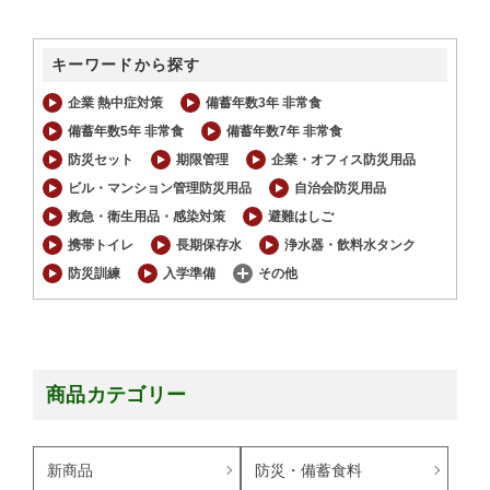
キーワードから探す
企業 熱中症対策
備蓄年数3年 非常食
備蓄年数5年 非常食
備蓄年数7年 非常食
防災セット
期限管理
企業・オフィス防災用品
ビル・マンション管理防災用品
自治会防災用品
救急・衛生用品・感染対策
避難はしご
携帯トイレ
長期保存水
浄水器・飲料水タンク
防災訓練
入学準備
その他
商品カテゴリー
新商品
防災・備蓄食料