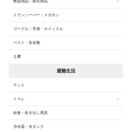
救急用品・衛生用品
トランシーバー・メガホン
ゴーグル・手袋・ホイッスル
ベスト・安全靴
土嚢
避難生活
テント
トイレ
給食・炊き出し用具
浄水器・水タンク