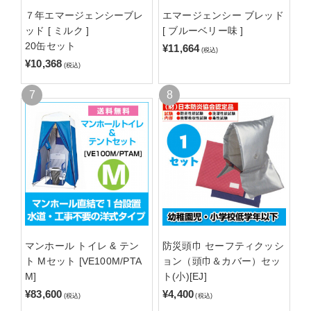
７年エマージェンシーブレ
エマージェンシー ブレッド
ッド [ ミルク ]
[ ブルーベリー味 ]
20缶セット
¥11,664
(税込)
¥10,368
(税込)
マンホール トイレ & テン
防災頭巾 セーフティクッシ
ト Mセット [VE100M/PTA
ョン（頭巾＆カバー）セッ
M]
ト(小)[EJ]
¥83,600
¥4,400
(税込)
(税込)