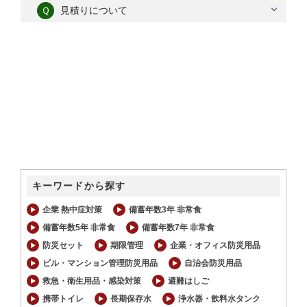
Ｑ
見積りについて
キーワードから探す
企業 熱中症対策
備蓄年数3年 非常食
備蓄年数5年 非常食
備蓄年数7年 非常食
防災セット
期限管理
企業・オフィス防災用品
ビル・マンション管理防災用品
自治会防災用品
救急・衛生用品・感染対策
避難はしご
携帯トイレ
長期保存水
浄水器・飲料水タンク