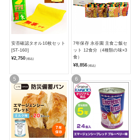
安否確認タオル10枚セット
7年保存 永谷園 主食ご飯セ
[ST-160]
ット 12食分（4種類の味×3
食）
¥2,750
(税込)
¥8,856
(税込)