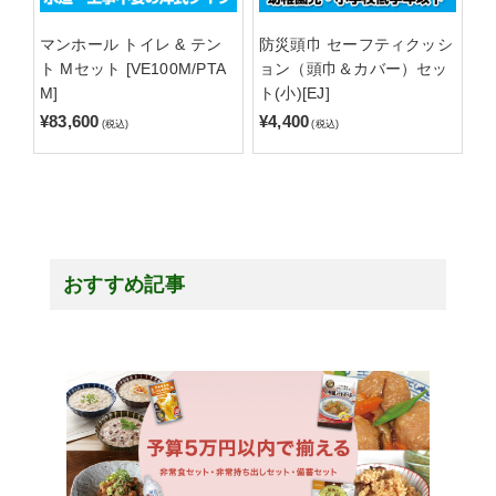
マンホール トイレ & テン
防災頭巾 セーフティクッシ
ト Mセット [VE100M/PTA
ョン（頭巾＆カバー）セッ
M]
ト(小)[EJ]
¥83,600
¥4,400
(税込)
(税込)
おすすめ記事