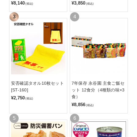
¥8,140
¥3,850
(税込)
(税込)
安否確認タオル10枚セット
7年保存 永谷園 主食ご飯セ
[ST-160]
ット 12食分（4種類の味×3
食）
¥2,750
(税込)
¥8,856
(税込)