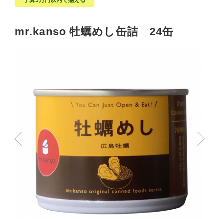
予算5万円以内で揃える
mr.kanso 牡蠣めし缶詰 24缶