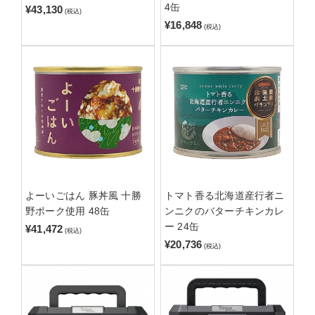
4缶
¥43,130
(税込)
¥16,848
(税込)
よーいごはん 豚丼風 十勝
トマト香る北海道産行者ニ
野ポーク使用 48缶
ンニクのバターチキンカレ
ー 24缶
¥41,472
(税込)
¥20,736
(税込)