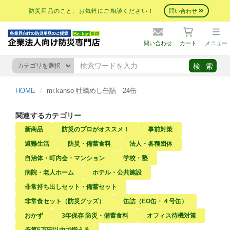
防災用品のこと、お気軽にご相談ください！
問い合わせ
問い合わせ
カート
メニュー
HOME
mr.kanso 牡蠣めし缶詰 24缶
関連するカテゴリー
新商品
防災のプロがオススメ！
事前対策
避難生活
防災・備蓄食料
法人・各種団体
自治体・町内会・マンション
学校・塾
病院・老人ホーム
ホテル・公共施設
非常持ち出しセット・備蓄セット
非常食セット（防災グッズ）
缶詰（EO缶・４号缶）
おかず
3年保存 防災・備蓄食料
オフィス待機対策