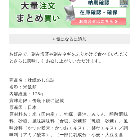
+ 気になるに追加
お好みで、刻み海苔や刻みネギをふりかけて食べていただく
とさらに美味しく お召し上がりいただけます。
商品名：牡蠣めし缶詰
名称：米飯類
内容総量：175g
賞味期限：缶底下段に記載
原産国：日本
原材料名：米（国内産）、牡蠣、醤油、みりん、醗酵調味
料、砂糖、風味調味料（食塩、砂糖類（乳糖・砂糖）、風
味原料（かつお粉末・かつおエキス）、酵母エキス）／調
味料（アミノ酸等）、（一部に乳成分・小麦・大豆を含