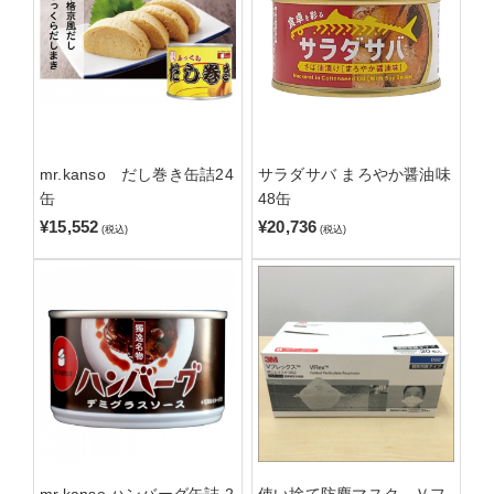
mr.kanso だし巻き缶詰24
サラダサバ まろやか醤油味
缶
48缶
¥15,552
¥20,736
(税込)
(税込)