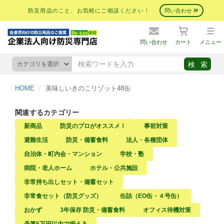
防災用品のこと、お気軽にご相談ください！
問い合わせ
問い合わせ
カート
メニュー
HOME
美味しいきのこリゾット48缶
関連するカテゴリー
新商品
防災のプロがオススメ！
事前対策
避難生活
防災・備蓄食料
法人・各種団体
自治体・町内会・マンション
学校・塾
病院・老人ホーム
ホテル・公共施設
非常持ち出しセット・備蓄セット
非常食セット（防災グッズ）
缶詰（EO缶・４号缶）
おかず
3年保存 防災・備蓄食料
オフィス待機対策