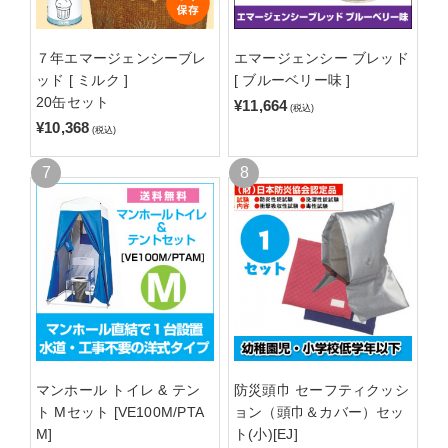
７年エマージェンシーブレ
エマージェンシー ブレッド
ッド [ ミルク ]
[ ブルーベリー味 ]
20缶セット
¥11,664
(税込)
¥10,368
(税込)
マンホール トイレ & テン
防災頭巾 セーフティクッシ
ト Mセット [VE100M/PTA
ョン（頭巾＆カバー）セッ
M]
ト(小)[EJ]