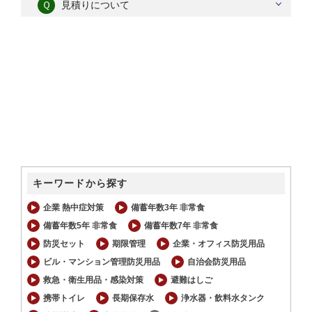
Ｑ
見積りについて
キーワードから探す
企業 熱中症対策
備蓄年数3年 非常食
備蓄年数5年 非常食
備蓄年数7年 非常食
防災セット
期限管理
企業・オフィス防災用品
ビル・マンション管理防災用品
自治会防災用品
救急・衛生用品・感染対策
避難はしご
携帯トイレ
長期保存水
浄水器・飲料水タンク