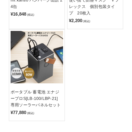
mr.kanso ハンバーグ缶詰 2
使い捨て防塵マスク Ｖフ
4缶
レックス 個別包装タイ
プ 20枚入
¥16,848
(税込)
¥2,200
(税込)
ポータブル 蓄電池 エナジ
ープロS[LB-100/LBP-21]
専用ソーラーパネルセット
¥77,880
(税込)