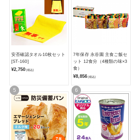
安否確認タオル10枚セット
7年保存 永谷園 主食ご飯セ
[ST-160]
ット 12食分（4種類の味×3
食）
¥2,750
(税込)
¥8,856
(税込)