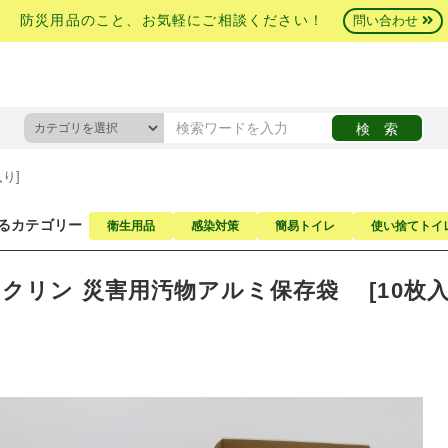
防災用品のこと、お気軽にご相談ください！
問い合わせ
り]
るカテゴリー
衛生用品
感染対策
簡易トイレ
使い捨てトイ
クリン 災害用汚物アルミ保存袋 [10枚入