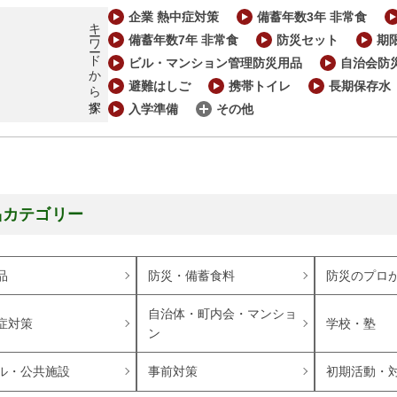
企業 熱中症対策
備蓄年数3年 非常食
キーワードから探す
備蓄年数7年 非常食
防災セット
期
ビル・マンション管理防災用品
自治会防
避難はしご
携帯トイレ
長期保存水
入学準備
その他
品カテゴリー
品
防災・備蓄食料
防災のプロ
自治体・町内会・マンショ
症対策
学校・塾
ン
ル・公共施設
事前対策
初期活動・