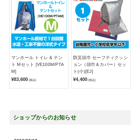
マンホール トイレ & テン
防災頭巾 セーフティクッシ
ト Mセット [VE100M/PTA
ョン（頭巾＆カバー）セッ
M]
ト(小)[EJ]
¥83,600
¥4,400
(税込)
(税込)
ショップからのお知らせ