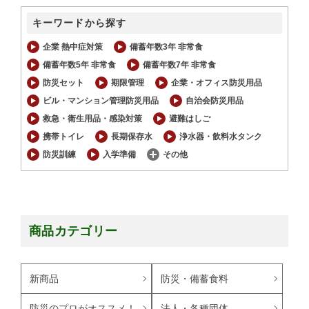
キーワードから探す
企業 熱中症対策
備蓄年数3年 非常食
備蓄年数5年 非常食
備蓄年数7年 非常食
防災セット
期限管理
企業・オフィス防災用品
ビル・マンション管理防災用品
自治会防災用品
救急・衛生用品・感染対策
避難はしご
携帯トイレ
長期保存水
浄水器・飲料水タンク
防災訓練
入学準備
その他
商品カテゴリー
新商品
防災・備蓄食料
防災のプロがオススメ！
法人・各種団体