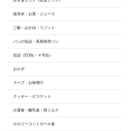
非常食セット（防災グッズ）
保存水・お茶・ジュース
ご飯・おかゆ・リゾット
パンの缶詰・長期保存パン
缶詰（EO缶・４号缶）
おかず
スープ・お味噌汁
クッキー・ビスケット
介護食・離乳食・粉ミルク
カロリーコントロール食