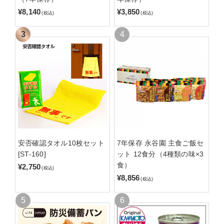
¥8,140
¥3,850
(税込)
(税込)
安否確認タオル10枚セット
7年保存 永谷園 主食ご飯セ
[ST-160]
ット 12食分（4種類の味×3
食）
¥2,750
(税込)
¥8,856
(税込)