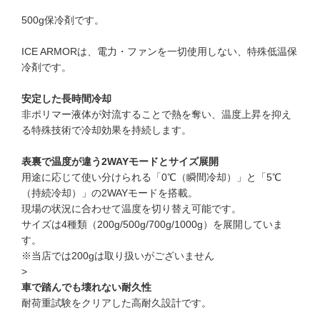
500g保冷剤です。
ICE ARMORは、電力・ファンを一切使用しない、特殊低温保
冷剤です。
安定した長時間冷却
非ポリマー液体が対流することで熱を奪い、温度上昇を抑え
る特殊技術で冷却効果を持続します。
表裏で温度が違う2WAYモードとサイズ展開
用途に応じて使い分けられる「0℃（瞬間冷却）」と「5℃
（持続冷却）」の2WAYモードを搭載。
現場の状況に合わせて温度を切り替え可能です。
サイズは4種類（200g/500g/700g/1000g）を展開していま
す。
※当店では200gは取り扱いがございません
>
車で踏んでも壊れない耐久性
耐荷重試験をクリアした高耐久設計です。