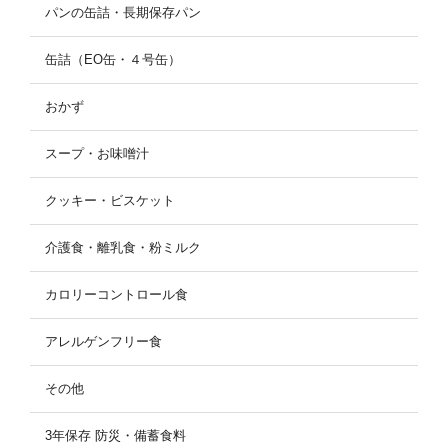
パンの缶詰・長期保存パン
缶詰（EO缶・４号缶）
おかず
スープ・お味噌汁
クッキー・ビスケット
介護食・離乳食・粉ミルク
カロリーコントロール食
アレルゲンフリー食
その他
3年保存 防災・備蓄食料