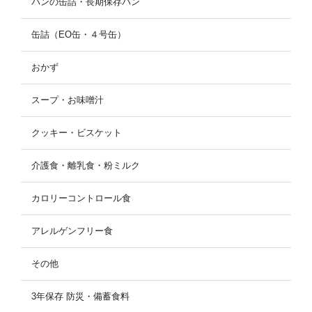
パンの缶詰・長期保存パン
缶詰（EO缶・４号缶）
おかず
スープ・お味噌汁
クッキー・ビスケット
介護食・離乳食・粉ミルク
カロリーコントロール食
アレルゲンフリー食
その他
3年保存 防災・備蓄食料