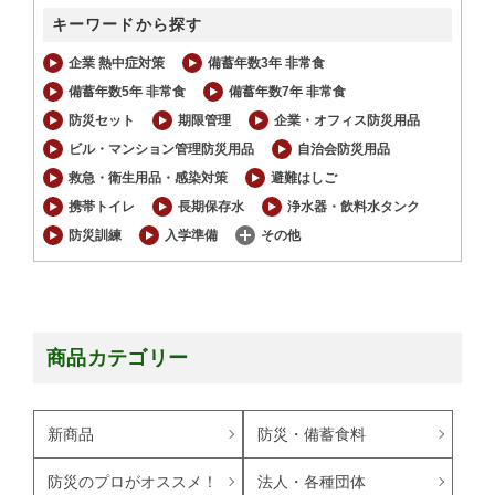
キーワードから探す
企業 熱中症対策
備蓄年数3年 非常食
備蓄年数5年 非常食
備蓄年数7年 非常食
防災セット
期限管理
企業・オフィス防災用品
ビル・マンション管理防災用品
自治会防災用品
救急・衛生用品・感染対策
避難はしご
携帯トイレ
長期保存水
浄水器・飲料水タンク
防災訓練
入学準備
その他
商品カテゴリー
新商品
防災・備蓄食料
防災のプロがオススメ！
法人・各種団体