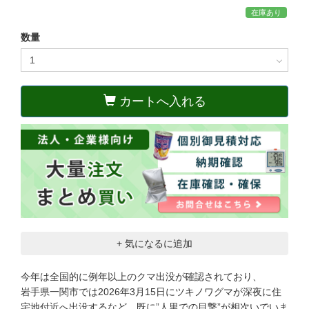
在庫あり
数量
カートへ入れる
+ 気になるに追加
今年は全国的に例年以上のクマ出没が確認されており、
岩手県一関市では2026年3月15日にツキノワグマが深夜に住
宅地付近へ出没するなど、既に”人里での目撃”が相次いでいま