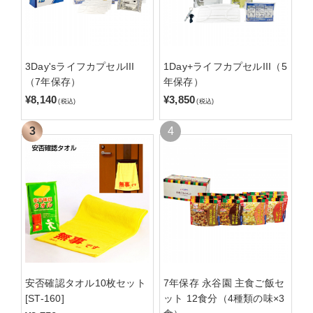
3Day'sライフカプセルIII
1Day+ライフカプセルIII（5
（7年保存）
年保存）
¥8,140
¥3,850
(税込)
(税込)
安否確認タオル10枚セット
7年保存 永谷園 主食ご飯セ
[ST-160]
ット 12食分（4種類の味×3