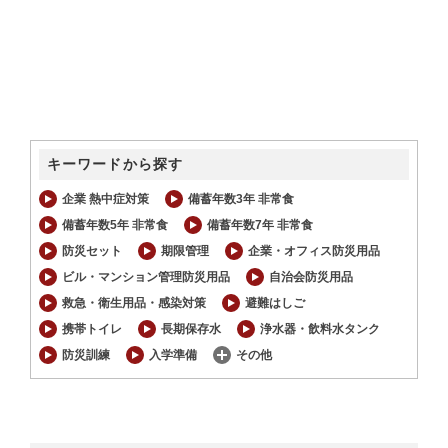
キーワードから探す
企業 熱中症対策
備蓄年数3年 非常食
備蓄年数5年 非常食
備蓄年数7年 非常食
防災セット
期限管理
企業・オフィス防災用品
ビル・マンション管理防災用品
自治会防災用品
救急・衛生用品・感染対策
避難はしご
携帯トイレ
長期保存水
浄水器・飲料水タンク
防災訓練
入学準備
その他