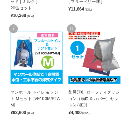
ッド [ ミルク ]
[ ブルーベリー味 ]
20缶セット
¥11,664
(税込)
¥10,368
(税込)
マンホール トイレ & テン
防災頭巾 セーフティクッシ
ト Mセット [VE100M/PTA
ョン（頭巾＆カバー）セッ
M]
ト(小)[EJ]
¥83,600
¥4,400
(税込)
(税込)