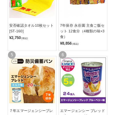
安否確認タオル10枚セット
7年保存 永谷園 主食ご飯セ
[ST-160]
ット 12食分（4種類の味×3
食）
¥2,750
(税込)
¥8,856
(税込)
７年エマージェンシーブレ
エマージェンシー ブレッド