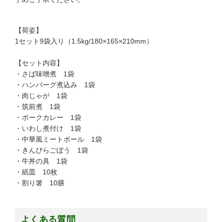
【荷姿】
1セット9袋入り（1.5kg/180×165×210mm）
【セット内容】
・さば味噌煮 1袋
・ハンバーグ煮込み 1袋
・肉じゃが 1袋
・筑前煮 1袋
・ポークカレー 1袋
・いわし煮付け 1袋
・中華風ミートボール 1袋
・きんぴらごぼう 1袋
・牛丼の具 1袋
・紙皿 10枚
・割り箸 10膳
よくある質問