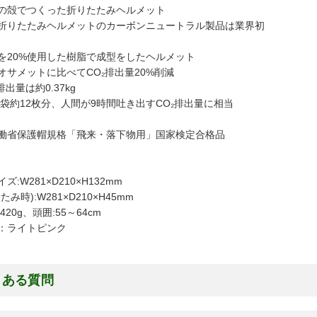
の殻でつくった折りたたみヘルメット
折りたたみヘルメットのカーボンニュートラル製品は業界初
を20%使用した樹脂で成型をしたヘルメット
オサメットに比べてCO₂排出量20%削減
排出量は約0.37kg
ジ袋約12枚分、人間が9時間吐き出すCO₂排出量に相当
働省保護帽規格「飛来・落下物用」国家検定合格品
ズ:W281×D210×H132mm
たみ時):W281×D210×H45mm
420g、頭囲:55～64cm
：ライトピンク
くある質問