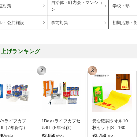
自治体・町内会・マンショ
症対策
学校・塾
ン
ル・公共施設
事前対策
初期活動・
り上げランキング
ay'sライフカプ
1Day+ライフカプセ
安否確認タオル10
III（7年保存）
ルIII（5年保存）
枚セット[ST-160]
140
¥3,850
¥2,750
(税込)
(税込)
(税込)