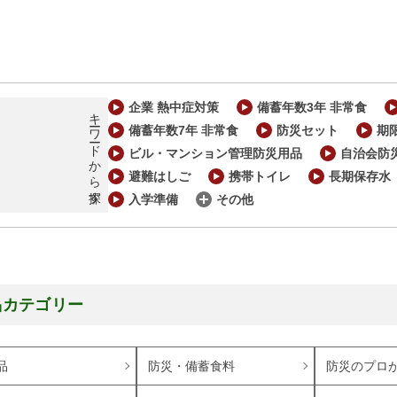
企業 熱中症対策
備蓄年数3年 非常食
キーワードから探す
備蓄年数7年 非常食
防災セット
期
ビル・マンション管理防災用品
自治会防
避難はしご
携帯トイレ
長期保存水
入学準備
その他
品カテゴリー
品
防災・備蓄食料
防災のプロ