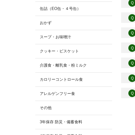
Ｑ
缶詰（EO缶・４号缶）
Ｑ
おかず
Ｑ
スープ・お味噌汁
Ｑ
クッキー・ビスケット
Ｑ
介護食・離乳食・粉ミルク
Ｑ
カロリーコントロール食
Ｑ
アレルゲンフリー食
その他
3年保存 防災・備蓄食料