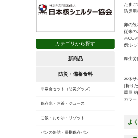
たまご
防災用
卵の殻
従来の
※CO₂
カテゴリから探す
例:レ
新商品
厚生労
防災・備蓄食料
本体サイ
(折りた
非常食セット（防災グッズ）
重量:約
カラー
保存水・お茶・ジュース
ご飯・おかゆ・リゾット
よ
パンの缶詰・長期保存パン