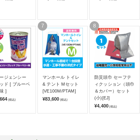
ージェンシー
マンホール トイレ
防災頭巾 セーフテ
ッド [ ブルーベ
& テント Mセット
ィクッション（頭巾
味 ]
[VE100M/PTAM]
＆カバー）セット
(小)[EJ]
,664
¥83,600
(税込)
(税込)
¥4,400
(税込)