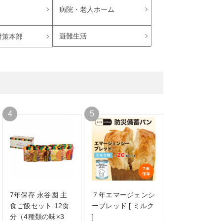
病院・老人ホーム
避難生活
対策本部
7年保存 永谷園 主
７年エマージェンシ
食ご飯セット 12食
ーブレッド [ ミルク
分（4種類の味×3
]