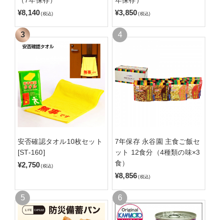
¥8,140
¥3,850
(税込)
(税込)
安否確認タオル10枚セット
7年保存 永谷園 主食ご飯セ
[ST-160]
ット 12食分（4種類の味×3
食）
¥2,750
(税込)
¥8,856
(税込)