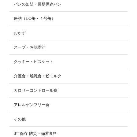
パンの缶詰・長期保存パン
缶詰（EO缶・４号缶）
おかず
スープ・お味噌汁
クッキー・ビスケット
介護食・離乳食・粉ミルク
カロリーコントロール食
アレルゲンフリー食
その他
3年保存 防災・備蓄食料