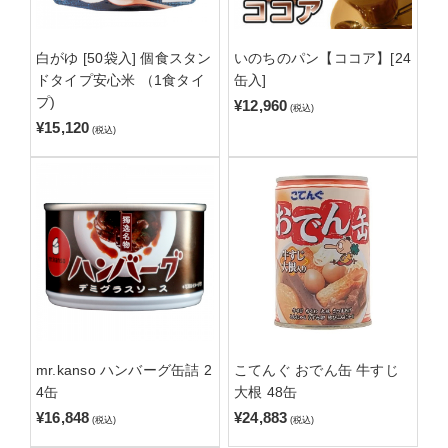
白がゆ [50袋入] 個食スタン
いのちのパン【ココア】[24
ドタイプ安心米 （1食タイ
缶入]
プ)
¥12,960
(税込)
¥15,120
(税込)
mr.kanso ハンバーグ缶詰 2
こてんぐ おでん缶 牛すじ
4缶
大根 48缶
¥16,848
¥24,883
(税込)
(税込)