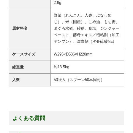
2.8g
野菜（れんこん、人参、ぶなしめ
じ）、米（国産）、こめ油、もち麦、
原材料名
まぐろ水煮、砂糖、食塩、ジンジャー
ペースト、酵母エキス／増粘剤（加工
デンプン）、漂白剤（次亜硫酸Na）
ケースサイズ
W295×D536×H220mm
総重量
約13.5kg
入数
50袋入（スプーン50本同封）
よくある質問