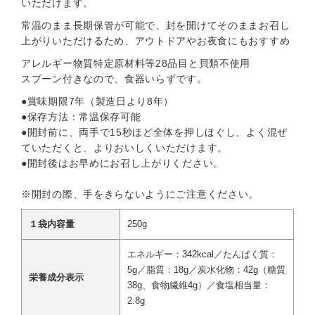
いただけます。
常温のまま長期保管が可能で、封を開けてそのままお召し
上がりいただけるため、アウトドアやお夜食にもおすすめ
アレルギー物質特定原材料等28品目と貝類不使用
スプーン付きなので、食器いらずです。
●賞味期限7年（製造日より8年）
●保存方法：常温保存可能
●開封前に、両手で15秒ほど全体を押しほぐし、よく混ぜ
ていただくと、よりおいしくいただけます。
●開封後はお早めにお召し上がりください。
※開封の際、手をきらないようにご注意ください。
１袋内容量
250g
エネルギー：342kcal／たんぱく質：
5g／脂質：18g／炭水化物：42g（糖質
栄養成分表示
38g、食物繊維4g）／食塩相当量：
2.8g