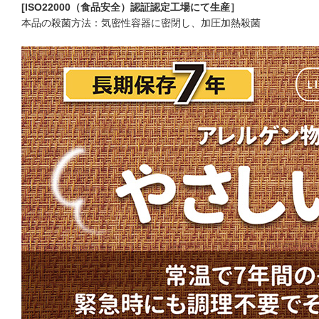
[ISO22000（食品安全）認証認定工場にて生産］
本品の殺菌方法：気密性容器に密閉し、加圧加熱殺菌