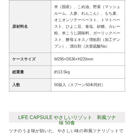
米（国産）、こめ油、野菜（マッシュ
ルーム、人参、れんこん）、もち麦、
オニオンソテーペースト、トマトペー
原材料名
スト、ひよこ豆、食塩、砂糖、カレー
粉、米こうじ調味料、ガーリックペー
スト、酵母エキス／増粘剤（加工デン
プン）、漂白剤（次亜硫酸Na）
ケースサイズ
W295×D536×H220mm
総重量
約13.5kg
入数
50袋入（スプーン50本同封）
LIFE CAPSULE やさしいリゾット 和風ツナ
味 50食
ツナのうま味が効いた、やさしい味の和風ツナリゾットで