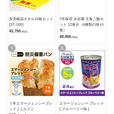
安否確認タオル10枚セット
7年保存 永谷園 主食ご飯セ
[ST-160]
ット 12食分（4種類の味×3
食）
¥2,750
(税込)
¥8,856
(税込)
７年エマージェンシーブレ
エマージェンシー ブレッド
ッド [ ミルク ]
[ ブルーベリー味 ]