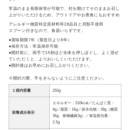
常温のまま長期保管が可能で、封を開けてそのままお召し
上がりいただけるため、アウトドアやお夜食にもおすすめ
アレルギー物質特定原材料等28品目と貝類不使用
スプーン付きなので、食器いらずです。
●賞味期限7年（製造日より8年）
●保存方法：常温保存可能
●開封前に、両手で15秒ほど全体を押しほぐし、よく混ぜ
ていただくと、よりおいしくいただけます。
●開封後はお早めにお召し上がりください。
※開封の際、手をきらないようにご注意ください。
１袋内容量
250g
エネルギー：310kcal／たんぱく質：
4g／脂質：16g／炭水化物：39g（糖質
栄養成分表示
36g、食物繊維3g）／食塩相当量：
2.5g