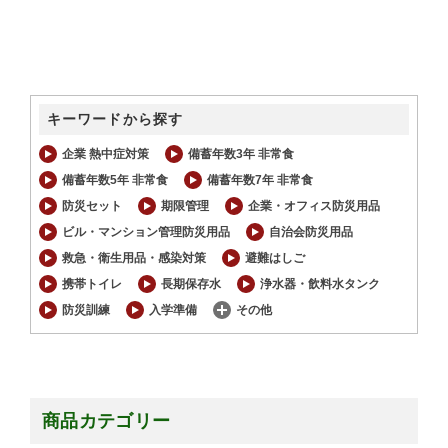
キーワードから探す
企業 熱中症対策
備蓄年数3年 非常食
備蓄年数5年 非常食
備蓄年数7年 非常食
防災セット
期限管理
企業・オフィス防災用品
ビル・マンション管理防災用品
自治会防災用品
救急・衛生用品・感染対策
避難はしご
携帯トイレ
長期保存水
浄水器・飲料水タンク
防災訓練
入学準備
その他
商品カテゴリー