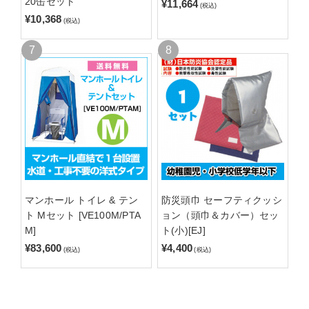
20缶セット
¥11,664
(税込)
¥10,368
(税込)
マンホール トイレ & テン
防災頭巾 セーフティクッシ
ト Mセット [VE100M/PTA
ョン（頭巾＆カバー）セッ
M]
ト(小)[EJ]
¥83,600
¥4,400
(税込)
(税込)