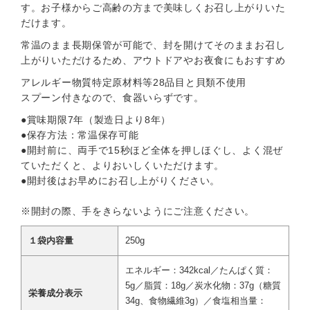
す。お子様からご高齢の方まで美味しくお召し上がりいた
だけます。
常温のまま長期保管が可能で、封を開けてそのままお召し
上がりいただけるため、アウトドアやお夜食にもおすすめ
アレルギー物質特定原材料等28品目と貝類不使用
スプーン付きなので、食器いらずです。
●賞味期限7年（製造日より8年）
●保存方法：常温保存可能
●開封前に、両手で15秒ほど全体を押しほぐし、よく混ぜ
ていただくと、よりおいしくいただけます。
●開封後はお早めにお召し上がりください。
※開封の際、手をきらないようにご注意ください。
１袋内容量
250g
エネルギー：342kcal／たんぱく質：
5g／脂質：18g／炭水化物：37g（糖質
栄養成分表示
34g、食物繊維3g）／食塩相当量：