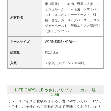
米（国産）、こめ油、野菜（人参、マ
ッシュルーム）、もち麦、トマトペー
スト、オニオンソテーペースト、砂
原材料名
糖、食塩、ガーリックペースト、ジン
ジャーペースト、酵母エキス／増粘剤
（加工デンプン）
ケースサイズ
W295×D536×H220mm
総重量
約13.5kg
入数
50袋入（スプーン50本同封）
LIFE CAPSULE やさしいリゾット カレー味
50食
カレースパイスが食欲をそそる、食べやすいカレーリゾッ
トです。お子様からご高齢の方まで美味しくお召し上がり