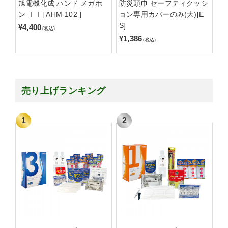
旭電機化成 ハンド メガホ
防災頭巾 セーフティクッシ
ン ＩＩ[ AHM-102 ]
ョン専用カバーのみ(大)[E
S]
¥4,400
(税込)
¥1,386
(税込)
売り上げランキング