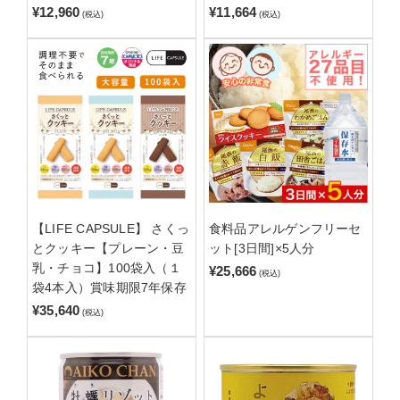
¥12,960
¥11,664
(税込)
(税込)
【LIFE CAPSULE】 さくっ
食料品アレルゲンフリーセ
とクッキー【プレーン・豆
ット[3日間]×5人分
乳・チョコ】100袋入（１
¥25,666
(税込)
袋4本入）賞味期限7年保存
¥35,640
(税込)