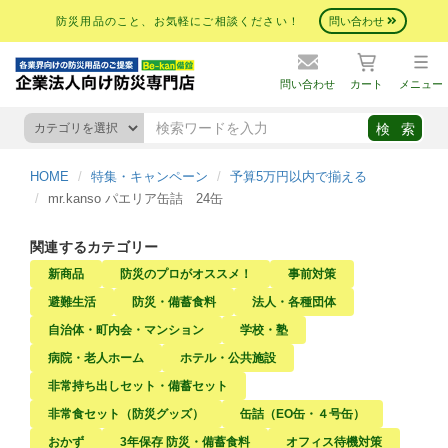
防災用品のこと、お気軽にご相談ください！
問い合わせ
問い合わせ
カート
メニュー
HOME
特集・キャンペーン
予算5万円以内で揃える
mr.kanso パエリア缶詰 24缶
関連するカテゴリー
新商品
防災のプロがオススメ！
事前対策
避難生活
防災・備蓄食料
法人・各種団体
自治体・町内会・マンション
学校・塾
病院・老人ホーム
ホテル・公共施設
非常持ち出しセット・備蓄セット
非常食セット（防災グッズ）
缶詰（EO缶・４号缶）
おかず
3年保存 防災・備蓄食料
オフィス待機対策