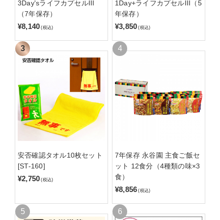
3Day'sライフカプセルIII
1Day+ライフカプセルIII（5
（7年保存）
年保存）
¥8,140
¥3,850
(税込)
(税込)
安否確認タオル10枚セット
7年保存 永谷園 主食ご飯セ
[ST-160]
ット 12食分（4種類の味×3
食）
¥2,750
(税込)
¥8,856
(税込)