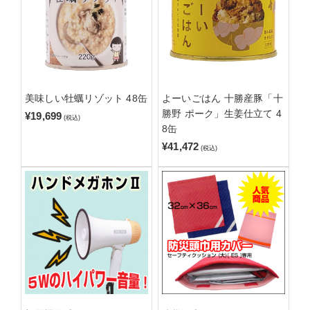
美味しい牡蠣リゾット 48缶
よーいごはん 十勝産豚「十
勝野 ポーク」生姜仕立て 4
¥19,699
(税込)
8缶
¥41,472
(税込)