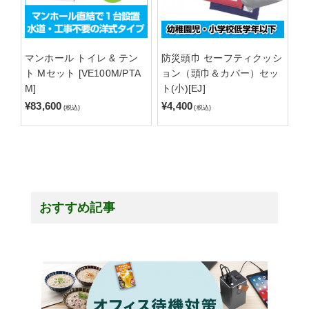
マンホール トイレ & テン
防災頭巾 セーフティクッシ
ト Mセット [VE100M/PTA
ョン（頭巾＆カバー）セッ
M]
ト(小)[EJ]
¥83,600
¥4,400
(税込)
(税込)
おすすめ記事