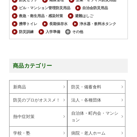
防災セット
期限管理
企業・オフィス防災用品
ビル・マンション管理防災用品
自治会防災用品
救急・衛生用品・感染対策
避難はしご
携帯トイレ
長期保存水
浄水器・飲料水タンク
防災訓練
入学準備
その他
商品カテゴリー
新商品
防災・備蓄食料
防災のプロがオススメ！
法人・各種団体
自治体・町内会・マンシ
熱中症対策
ョン
学校・塾
病院・老人ホーム