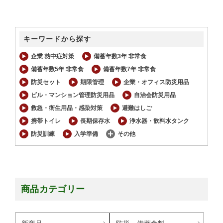
キーワードから探す
企業 熱中症対策
備蓄年数3年 非常食
備蓄年数5年 非常食
備蓄年数7年 非常食
防災セット
期限管理
企業・オフィス防災用品
ビル・マンション管理防災用品
自治会防災用品
救急・衛生用品・感染対策
避難はしご
携帯トイレ
長期保存水
浄水器・飲料水タンク
防災訓練
入学準備
その他
商品カテゴリー