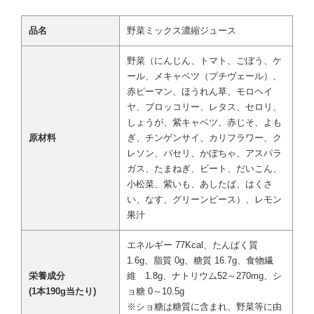
品名
野菜ミックス濃縮ジュース
野菜（にんじん、トマト、ごぼう、ケ
ール、メキャベツ（プチヴェール）、
赤ピーマン、ほうれん草、モロヘイ
ヤ、ブロッコリー、レタス、セロリ、
しょうが、紫キャベツ、赤じそ、よも
原材料
ぎ、チンゲンサイ、カリフラワー、ク
レソン、パセリ、かぼちゃ、アスパラ
ガス、たまねぎ、ビート、だいこん、
小松菜、紫いも、あしたば、はくさ
い、なす、グリーンピース）、レモン
果汁
エネルギー 77Kcal、たんぱく質
1.6g、脂質 0g、糖質 16.7g、食物繊
栄養成分
維 1.8g、ナトリウム52～270mg、シ
(1本190g当たり)
ョ糖 0～10.5g
※ショ糖は糖質に含まれ、野菜等に由