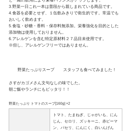
3.野菜一日これ一本は普段から親しまれている商品です。
4.食器を必要とせず、１缶飲みきりで衛生的です。常温でも
おいしく飲めます。
5.食塩・砂糖・香料・保存料無添加。栄養強化を目的とした
添加物は使用しておりません。
6.アレルゲンを含む特定原材料２７品目未使用です。
※但し、アレルゲンフリーではありません。
野菜たっぷりスープ
スタッフも食べてみました！
さすがカゴメさん文句なしの味でした。
朝ご飯やランチにもピッタリ！！
野菜たっぷり トマトのスープ[160g] ×2
トマト、たまねぎ、じゃがいも、にん
じん、セロリ、ズッキーニ、赤ピーマ
ン、パセリ、にんにく、白いんげん