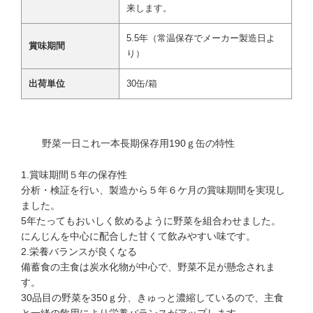
来します。
5.5年（常温保存でメーカー製造日よ
賞味期間
り）
出荷単位
30缶/箱
野菜一日これ一本長期保存用190ｇ缶の特性
1.賞味期間５年の保存性
分析・検証を行い、製造から５年６ケ月の賞味期間を実現し
ました。
5年たってもおいしく飲めるように野菜を組合わせました。
にんじんを中心に配合した甘くて飲みやすい味です。
2.栄養バランスが良くなる
備蓄食の主食は炭水化物が中心で、野菜不足が懸念されま
す。
30品目の野菜を350ｇ分、きゅっと濃縮しているので、主食
と一緒の飲用により栄養バランスがアップします。