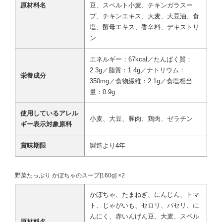
原材料名
豆、スペルト小麦、チキンガラスー
プ、チキンエキス、大麦、大豆油、食
塩、酵母エキス、香辛料、デキストリ
ン
エネルギー：67kcal／たんぱく質：
2.3g／脂質：1.4g／ナトリウム：
栄養成分
350mg／食物繊維：2.1g／食塩相当
量：0.9g
使用しているアレル
小麦、大豆、豚肉、鶏肉、ゼラチン
ギー表示対象原料
賞味期限
製造より4年
野菜たっぷり かぼちゃのスープ[160g] ×2
かぼちゃ、たまねぎ、にんじん、トマ
ト、じゃがいも、セロリ、パセリ、に
んにく、赤いんげん豆、大麦、スペル
原材料名