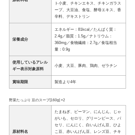
ト小麦、チキンエキス、チキンガラス
ープ、大豆油、食塩、酵母エキス、香
辛料、デキストリン
エネルギー：81kcal／たんぱく質：
2.4g／脂質：1.5g／ナトリウム：
栄養成分
360mg／食物繊維：2.7g／食塩相当
量：0.9g
使用しているアレル
小麦、大豆、豚肉、鶏肉、ゼラチン
ギー表示対象原料
賞味期限
製造より4年
野菜たっぷり 豆のスープ[160g] ×2
たまねぎ、ピーマン、にんじん、じゃ
がいも、セロリ、グリーンピース、パ
セリ、にんにく、白いんげん豆、ひよ
原材料名
こ豆、赤いんげん豆、レンズ豆、チキ