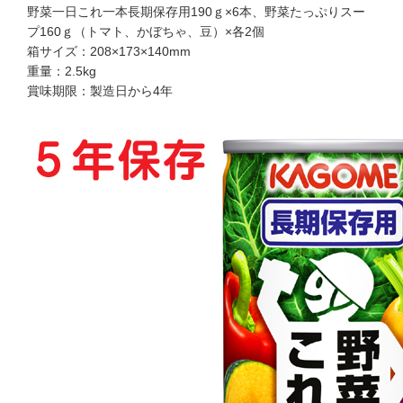
野菜一日これ一本長期保存用190ｇ×6本、野菜たっぷりスー
プ160ｇ（トマト、かぼちゃ、豆）×各2個
箱サイズ：208×173×140mm
重量：2.5kg
賞味期限：製造日から4年