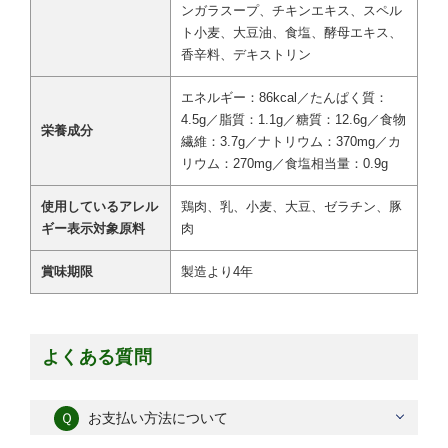
ンガラスープ、チキンエキス、スペル
ト小麦、大豆油、食塩、酵母エキス、
香辛料、デキストリン
エネルギー：86kcal／たんぱく質：
4.5g／脂質：1.1g／糖質：12.6g／食物
栄養成分
繊維：3.7g／ナトリウム：370mg／カ
リウム：270mg／食塩相当量：0.9g
使用しているアレル
鶏肉、乳、小麦、大豆、ゼラチン、豚
ギー表示対象原料
肉
賞味期限
製造より4年
よくある質問
Ｑ
お支払い方法について