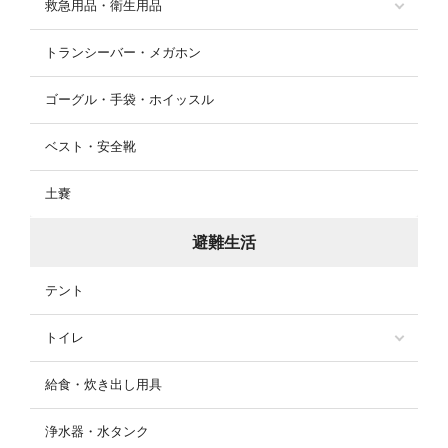
救急用品・衛生用品
トランシーバー・メガホン
ゴーグル・手袋・ホイッスル
ベスト・安全靴
土嚢
避難生活
テント
トイレ
給食・炊き出し用具
浄水器・水タンク