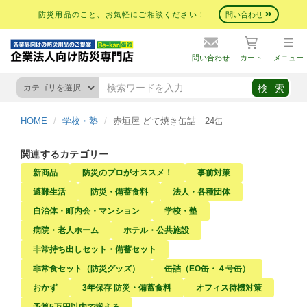
防災用品のこと、お気軽にご相談ください！
問い合わせ
問い合わせ
カート
メニュー
HOME
学校・塾
赤垣屋 どて焼き缶詰 24缶
関連するカテゴリー
新商品
防災のプロがオススメ！
事前対策
避難生活
防災・備蓄食料
法人・各種団体
自治体・町内会・マンション
学校・塾
病院・老人ホーム
ホテル・公共施設
非常持ち出しセット・備蓄セット
非常食セット（防災グッズ）
缶詰（EO缶・４号缶）
おかず
3年保存 防災・備蓄食料
オフィス待機対策