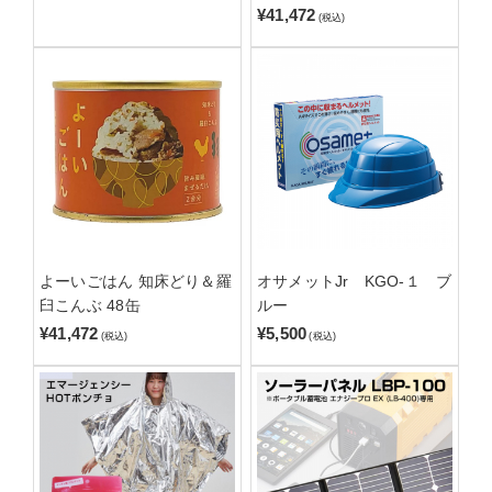
¥41,472
(税込)
よーいごはん 知床どり＆羅
オサメットJr KGO-１ ブ
臼こんぶ 48缶
ルー
¥41,472
¥5,500
(税込)
(税込)