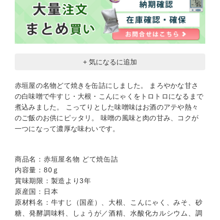
+ 気になるに追加
赤垣屋の名物どて焼きを缶詰にしました。 まろやかな甘さ
の白味噌で牛すじ・大根・こんにゃくをトロトロになるまで
煮込みました。 こってりとした味噌味はお酒のアテや熱々
のご飯のお供にピッタリ。 味噌の風味と肉の甘み、コクが
一つになって濃厚な味わいです。
商品名：赤垣屋名物 どて焼缶詰
内容量：80ｇ
賞味期限：製造より3年
原産国：日本
原材料名：牛すじ（国産）、大根、こんにゃく、みそ、砂
糖、発酵調味料、しょうが／酒精、水酸化カルシウム、調