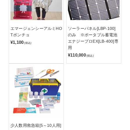
エマージェンシーアルミHO
ソーラーパネル[LBP-100]
Tポンチョ
のみ ※ポータブル蓄電池
エナジープロEX[LB-400]専
¥1,100
(税込)
用
¥110,000
(税込)
少人数用救急箱[5～10人用]