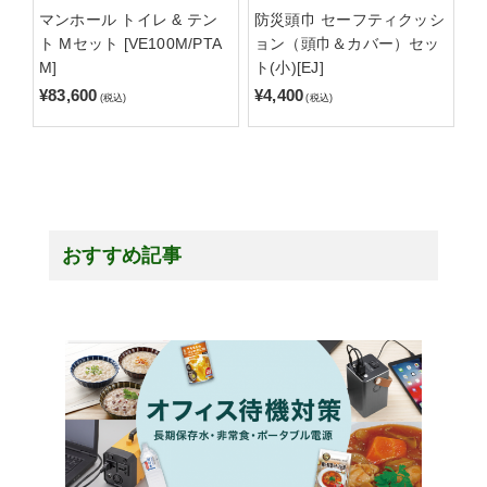
マンホール トイレ & テン
防災頭巾 セーフティクッシ
ト Mセット [VE100M/PTA
ョン（頭巾＆カバー）セッ
M]
ト(小)[EJ]
¥83,600
¥4,400
(税込)
(税込)
おすすめ記事