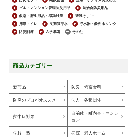
防災セット
期限管理
企業・オフィス防災用品
ビル・マンション管理防災用品
自治会防災用品
救急・衛生用品・感染対策
避難はしご
携帯トイレ
長期保存水
浄水器・飲料水タンク
防災訓練
入学準備
その他
商品カテゴリー
新商品
防災・備蓄食料
防災のプロがオススメ！
法人・各種団体
自治体・町内会・マンシ
熱中症対策
ョン
学校・塾
病院・老人ホーム