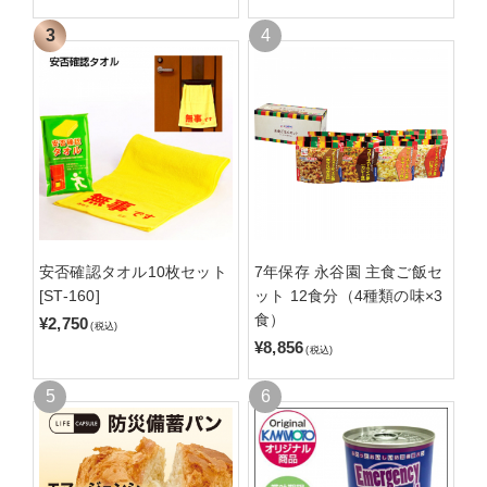
安否確認タオル10枚セット
7年保存 永谷園 主食ご飯セ
[ST-160]
ット 12食分（4種類の味×3
食）
¥2,750
(税込)
¥8,856
(税込)