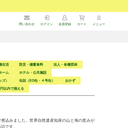
問い合わせ
ログイン
会員登録
カート
メニュー
難生活
防災・備蓄食料
法人・各種団体
ホーム
ホテル・公共施設
ッズ）
缶詰（EO缶・４号缶）
おかず
万円以内で揃える
で煮込みました。世界自然遺産知床の山と海の恵みが
缶詰です。