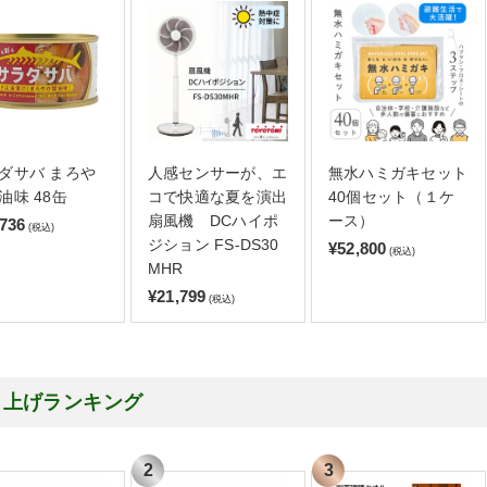
ダサバ まろや
人感センサーが、エ
無水ハミガキセット
油味 48缶
コで快適な夏を演出
40個セット（１ケ
扇風機 DCハイポ
ース）
,736
(税込)
ジション FS-DS30
¥52,800
(税込)
MHR
¥21,799
(税込)
り上げランキング