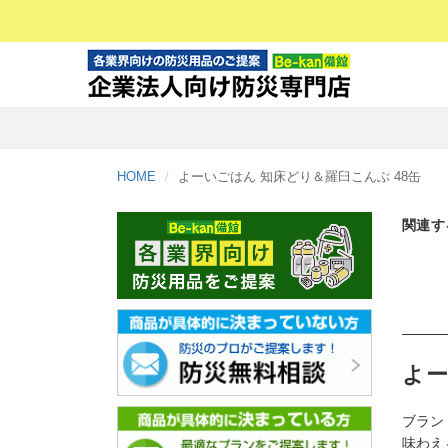
HOME
よーいごはん 知床どり＆羅臼こんぶ 48缶
関連す
よー
ブラン
味わえ