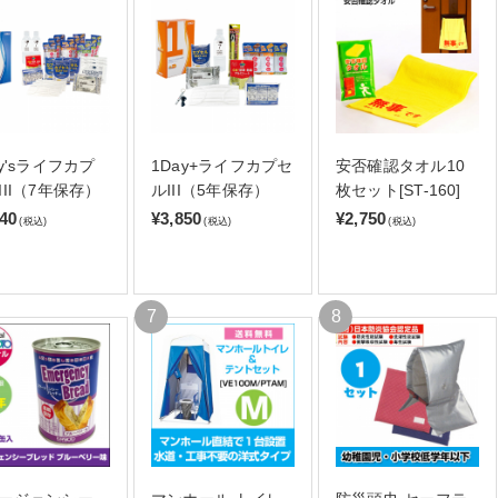
ay'sライフカプ
1Day+ライフカプセ
安否確認タオル10
III（7年保存）
ルIII（5年保存）
枚セット[ST-160]
140
¥3,850
¥2,750
(税込)
(税込)
(税込)