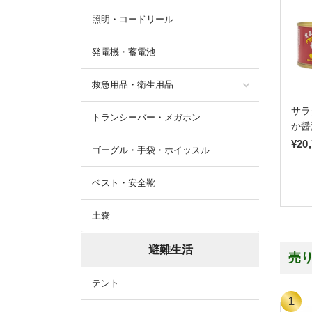
照明・コードリール
発電機・蓄電池
救急用品・衛生用品
サラ
トランシーバー・メガホン
か醤
¥20
ゴーグル・手袋・ホイッスル
ベスト・安全靴
土嚢
避難生活
売
テント