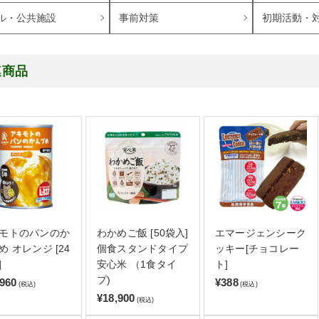
ル・公共施設
事前対策
初期活動・
連商品
モトのパンのか
わかめご飯 [50袋入]
エマージェンシーク
め オレンジ [24
個食スタンドタイプ
ッキー[チョコレー
]
安心米 （1食タイ
ト]
プ)
,960
¥388
(税込)
(税込)
¥18,900
(税込)