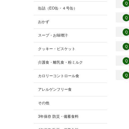
Ｑ
缶詰（EO缶・４号缶）
Ｑ
おかず
Ｑ
スープ・お味噌汁
Ｑ
クッキー・ビスケット
Ｑ
介護食・離乳食・粉ミルク
Ｑ
カロリーコントロール食
アレルゲンフリー食
その他
3年保存 防災・備蓄食料