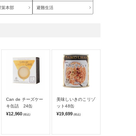
避難生活
対策本部
Can de チーズケー
美味しいきのこリゾ
キ缶詰 24缶
ット48缶
¥12,960
¥19,699
(税込)
(税込)