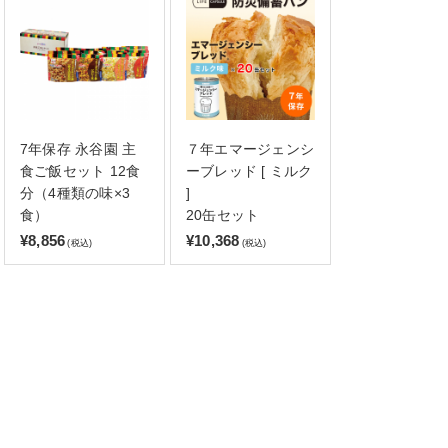
7年保存 永谷園 主
７年エマージェンシ
食ご飯セット 12食
ーブレッド [ ミルク
分（4種類の味×3
]
食）
20缶セット
¥8,856
¥10,368
(税込)
(税込)