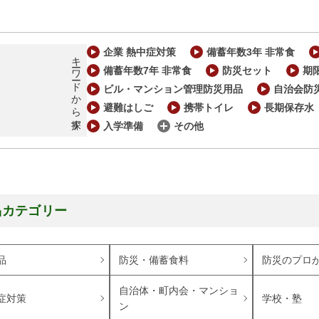
企業 熱中症対策
備蓄年数3年 非常食
キーワードから探す
備蓄年数7年 非常食
防災セット
期
ビル・マンション管理防災用品
自治会防
避難はしご
携帯トイレ
長期保存水
入学準備
その他
品カテゴリー
品
防災・備蓄食料
防災のプロ
自治体・町内会・マンショ
症対策
学校・塾
ン