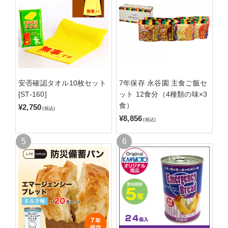
安否確認タオル10枚セット
7年保存 永谷園 主食ご飯セ
[ST-160]
ット 12食分（4種類の味×3
食）
¥2,750
(税込)
¥8,856
(税込)