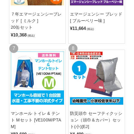
７年エマージェンシーブレ
エマージェンシー ブレッド
ッド [ ミルク ]
[ ブルーベリー味 ]
20缶セット
¥11,664
(税込)
¥10,368
(税込)
マンホール トイレ & テン
防災頭巾 セーフティクッシ
ト Mセット [VE100M/PTA
ョン（頭巾＆カバー）セッ
M]
ト(小)[EJ]