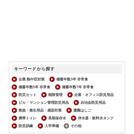
キーワードから探す
企業 熱中症対策
備蓄年数3年 非常食
備蓄年数5年 非常食
備蓄年数7年 非常食
防災セット
期限管理
企業・オフィス防災用品
ビル・マンション管理防災用品
自治会防災用品
救急・衛生用品・感染対策
避難はしご
携帯トイレ
長期保存水
浄水器・飲料水タンク
防災訓練
入学準備
その他