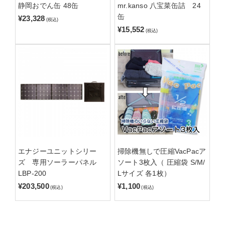
静岡おでん缶 48缶
mr.kanso 八宝菜缶詰 24
缶
¥23,328
(税込)
¥15,552
(税込)
エナジーユニットシリー
掃除機無しで圧縮VacPacア
ズ 専用ソーラーパネル
ソート3枚入（ 圧縮袋 S/M/
LBP-200
Lサイズ 各1枚）
¥203,500
¥1,100
(税込)
(税込)