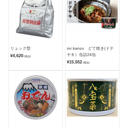
リュック型
mr.kanso どて焼き(ドテ
ヤキ）缶詰24缶
¥4,620
(税込)
¥15,552
(税込)