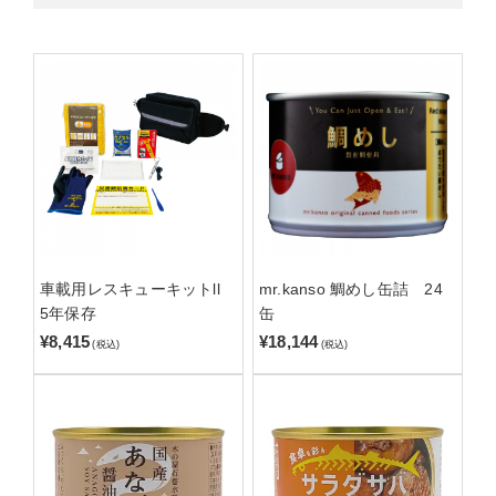
車載用レスキューキットll
mr.kanso 鯛めし缶詰 24
5年保存
缶
¥8,415
¥18,144
(税込)
(税込)