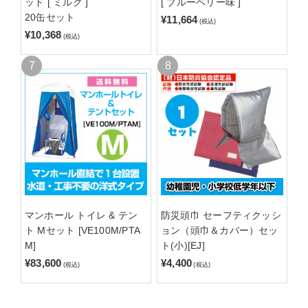
ッド [ ミルク ]
[ ブルーベリー味 ]
20缶セット
¥11,664
(税込)
¥10,368
(税込)
マンホール トイレ & テン
防災頭巾 セーフティクッシ
ト Mセット [VE100M/PTA
ョン（頭巾＆カバー）セッ
M]
ト(小)[EJ]
¥83,600
¥4,400
(税込)
(税込)