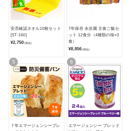
安否確認タオル10枚セット
7年保存 永谷園 主食ご飯セ
[ST-160]
ット 12食分（4種類の味×3
食）
¥2,750
(税込)
¥8,856
(税込)
７年エマージェンシーブレ
エマージェンシー ブレッド