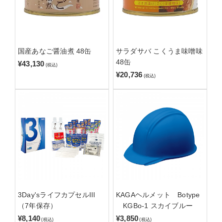
国産あなご醤油煮 48缶
サラダサバ こくうま味噌味
48缶
¥43,130
(税込)
¥20,736
(税込)
3Day'sライフカプセルIII
KAGAヘルメット Botype
（7年保存）
KGBo-1 スカイブルー
¥8,140
¥3,850
(税込)
(税込)