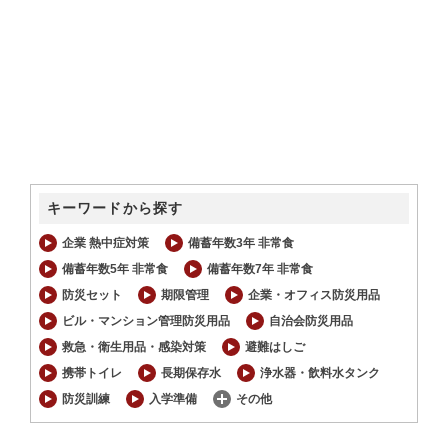
キーワードから探す
企業 熱中症対策
備蓄年数3年 非常食
備蓄年数5年 非常食
備蓄年数7年 非常食
防災セット
期限管理
企業・オフィス防災用品
ビル・マンション管理防災用品
自治会防災用品
救急・衛生用品・感染対策
避難はしご
携帯トイレ
長期保存水
浄水器・飲料水タンク
防災訓練
入学準備
その他