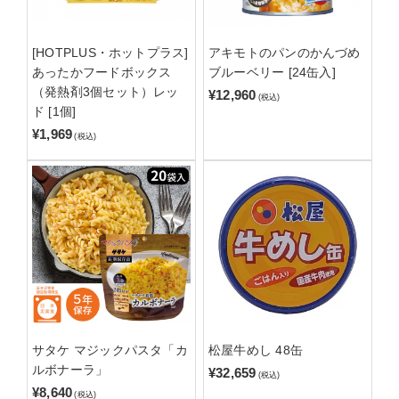
[HOTPLUS・ホットプラス]
アキモトのパンのかんづめ
あったかフードボックス
ブルーベリー [24缶入]
（発熱剤3個セット）レッ
¥12,960
(税込)
ド [1個]
¥1,969
(税込)
サタケ マジックパスタ「カ
松屋牛めし 48缶
ルボナーラ」
¥32,659
(税込)
¥8,640
(税込)