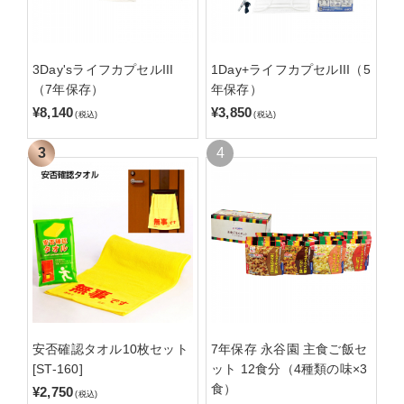
3Day'sライフカプセルIII
1Day+ライフカプセルIII（5
（7年保存）
年保存）
¥8,140
¥3,850
(税込)
(税込)
安否確認タオル10枚セット
7年保存 永谷園 主食ご飯セ
[ST-160]
ット 12食分（4種類の味×3
食）
¥2,750
(税込)