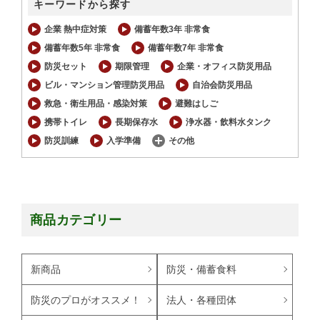
キーワードから探す
企業 熱中症対策
備蓄年数3年 非常食
備蓄年数5年 非常食
備蓄年数7年 非常食
防災セット
期限管理
企業・オフィス防災用品
ビル・マンション管理防災用品
自治会防災用品
救急・衛生用品・感染対策
避難はしご
携帯トイレ
長期保存水
浄水器・飲料水タンク
防災訓練
入学準備
その他
商品カテゴリー
新商品
防災・備蓄食料
防災のプロがオススメ！
法人・各種団体