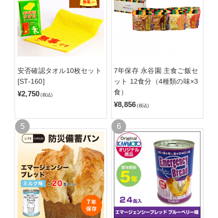
安否確認タオル10枚セット
7年保存 永谷園 主食ご飯セ
[ST-160]
ット 12食分（4種類の味×3
食）
¥2,750
(税込)
¥8,856
(税込)