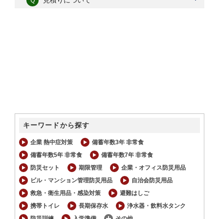
キーワードから探す
企業 熱中症対策
備蓄年数3年 非常食
備蓄年数5年 非常食
備蓄年数7年 非常食
防災セット
期限管理
企業・オフィス防災用品
ビル・マンション管理防災用品
自治会防災用品
救急・衛生用品・感染対策
避難はしご
携帯トイレ
長期保存水
浄水器・飲料水タンク
防災訓練
入学準備
その他