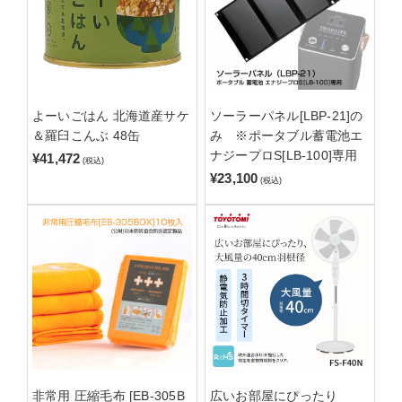
よーいごはん 北海道産サケ
ソーラーパネル[LBP-21]の
＆羅臼こんぶ 48缶
み ※ポータブル蓄電池エ
ナジープロS[LB-100]専用
¥41,472
(税込)
¥23,100
(税込)
非常用 圧縮毛布 [EB-305B
広いお部屋にぴったり