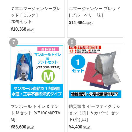
７年エマージェンシーブレ
エマージェンシー ブレッド
ッド [ ミルク ]
[ ブルーベリー味 ]
20缶セット
¥11,664
(税込)
¥10,368
(税込)
マンホール トイレ & テン
防災頭巾 セーフティクッシ
ト Mセット [VE100M/PTA
ョン（頭巾＆カバー）セッ
M]
ト(小)[EJ]
¥83,600
¥4,400
(税込)
(税込)