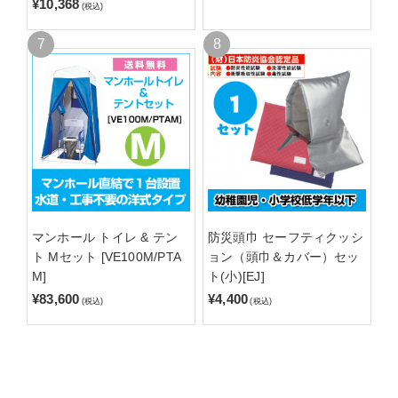
¥10,368
(税込)
マンホール トイレ & テン
防災頭巾 セーフティクッシ
ト Mセット [VE100M/PTA
ョン（頭巾＆カバー）セッ
M]
ト(小)[EJ]
¥83,600
¥4,400
(税込)
(税込)