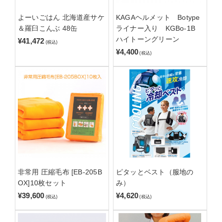
よーいごはん 北海道産サケ
KAGAヘルメット Botype
＆羅臼こんぶ 48缶
ライナー入り KGBo-1B
ハイトーングリーン
¥41,472
(税込)
¥4,400
(税込)
非常用 圧縮毛布 [EB-205B
ピタッとベスト（服地の
OX]10枚セット
み）
¥39,600
¥4,620
(税込)
(税込)