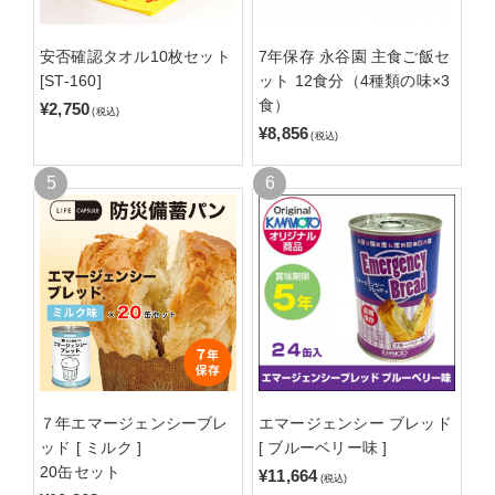
安否確認タオル10枚セット
7年保存 永谷園 主食ご飯セ
[ST-160]
ット 12食分（4種類の味×3
食）
¥2,750
(税込)
¥8,856
(税込)
７年エマージェンシーブレ
エマージェンシー ブレッド
ッド [ ミルク ]
[ ブルーベリー味 ]
20缶セット
¥11,664
(税込)