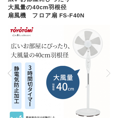
大風量の40cm羽根径
扇風機 フロア扇 FS-F40N