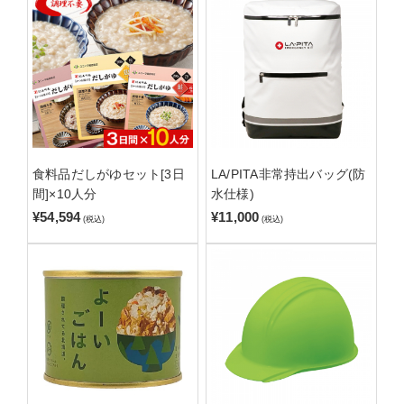
食料品だしがゆセット[3日
LA/PITA非常持出バッグ(防
間]×10人分
水仕様)
¥54,594
¥11,000
(税込)
(税込)