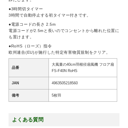
●3時間切タイマー
3時間で自動停止する初タイマー付きです。
●電源コードの長さ 2.5m
電源コードが2.5mと長いのでコンセントから離れた位置に
も置けます。
●RoHS（ローズ）指令
欧州連合(EU)が施行した特定有害物質規制をクリア。
大風量の40cm羽根径扇風機 フロア扇
品番
FS-F40N RoHS
JAN
4963505218560
備考
5枚羽
よくある質問