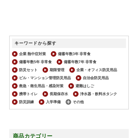
キーワードから探す
企業 熱中症対策
備蓄年数3年 非常食
備蓄年数5年 非常食
備蓄年数7年 非常食
防災セット
期限管理
企業・オフィス防災用品
ビル・マンション管理防災用品
自治会防災用品
救急・衛生用品・感染対策
避難はしご
携帯トイレ
長期保存水
浄水器・飲料水タンク
防災訓練
入学準備
その他
商品カテゴリー