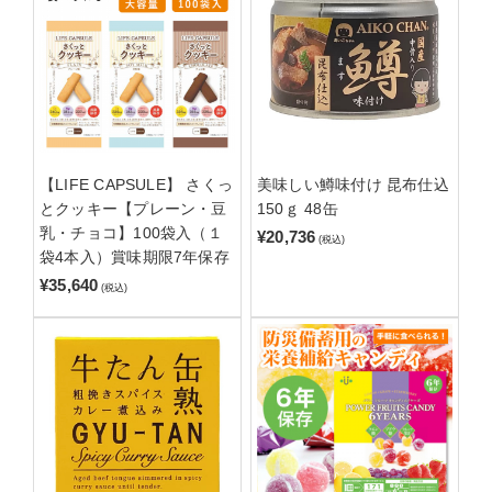
【LIFE CAPSULE】 さくっ
美味しい鱒味付け 昆布仕込
とクッキー【プレーン・豆
150ｇ 48缶
乳・チョコ】100袋入（１
¥20,736
(税込)
袋4本入）賞味期限7年保存
¥35,640
(税込)