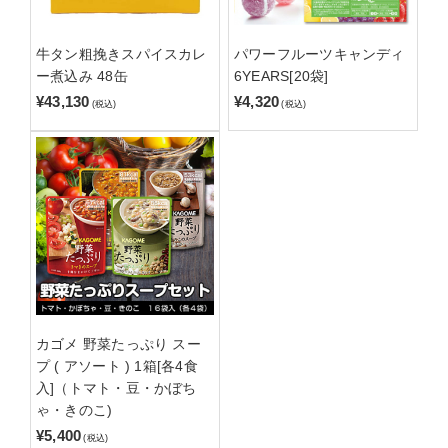
牛タン粗挽きスパイスカレ
パワーフルーツキャンディ
ー煮込み 48缶
6YEARS[20袋]
¥43,130
¥4,320
(税込)
(税込)
カゴメ 野菜たっぷり スー
プ ( アソート ) 1箱[各4食
入]（トマト・豆・かぼち
ゃ・きのこ)
¥5,400
(税込)