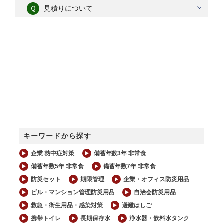
Ｑ
見積りについて
キーワードから探す
企業 熱中症対策
備蓄年数3年 非常食
備蓄年数5年 非常食
備蓄年数7年 非常食
防災セット
期限管理
企業・オフィス防災用品
ビル・マンション管理防災用品
自治会防災用品
救急・衛生用品・感染対策
避難はしご
携帯トイレ
長期保存水
浄水器・飲料水タンク