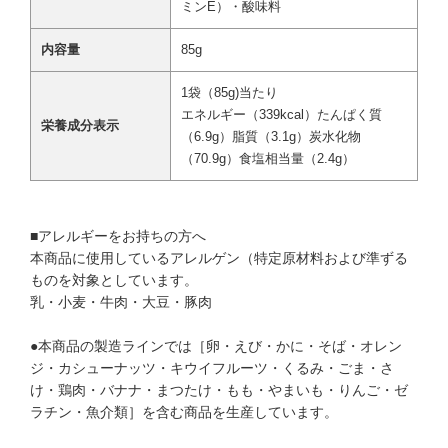
ミンE）・酸味料
内容量
85g
1袋（85g)当たり
エネルギー（339kcal）たんぱく質
栄養成分表示
（6.9g）脂質（3.1g）炭水化物
（70.9g）食塩相当量（2.4g）
■アレルギーをお持ちの方へ
本商品に使用しているアレルゲン（特定原材料および準ずる
ものを対象としています。
乳・小麦・牛肉・大豆・豚肉
●本商品の製造ラインでは［卵・えび・かに・そば・オレン
ジ・カシューナッツ・キウイフルーツ・くるみ・ごま・さ
け・鶏肉・バナナ・まつたけ・もも・やまいも・りんご・ゼ
ラチン・魚介類］を含む商品を生産しています。