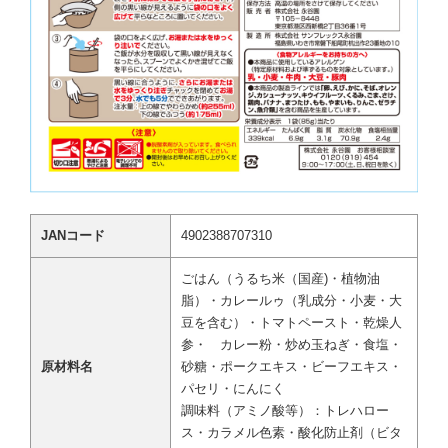
JANコード
4902388707310
ごはん（うるち米（国産)・植物油
脂）・カレールゥ（乳成分・小麦・大
豆を含む）・トマトペースト・乾燥人
参・ カレー粉・炒め玉ねぎ・食塩・
原材料名
砂糖・ポークエキス・ビーフエキス・
パセリ・にんにく
調味料（アミノ酸等）：トレハロー
ス・カラメル色素・酸化防止剤（ビタ