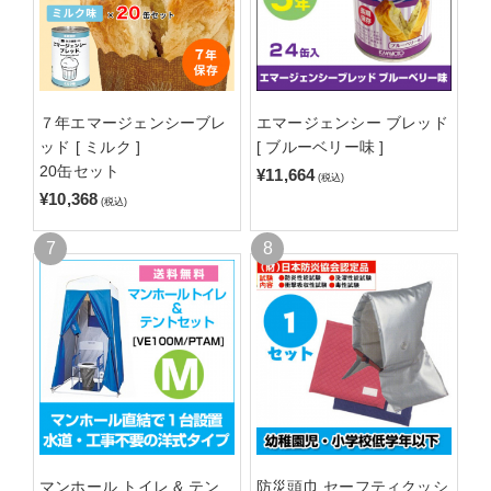
７年エマージェンシーブレ
エマージェンシー ブレッド
ッド [ ミルク ]
[ ブルーベリー味 ]
20缶セット
¥11,664
(税込)
¥10,368
(税込)
マンホール トイレ & テン
防災頭巾 セーフティクッシ