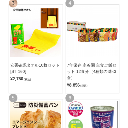
安否確認タオル10枚セット
7年保存 永谷園 主食ご飯セ
[ST-160]
ット 12食分（4種類の味×3
食）
¥2,750
(税込)
¥8,856
(税込)