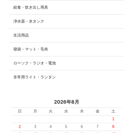
給食・炊き出し用具
浄水器・水タンク
生活用品
寝袋・マット・毛布
ローソク・ラジオ・電池
非常用ライト・ランタン
2026年8月
日
月
火
水
木
金
土
1
2
3
4
5
6
7
8