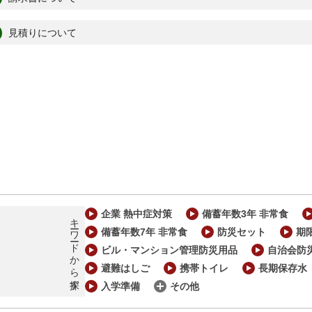
見積りについて
企業 熱中症対策
備蓄年数3年 非常食
キーワードから探す
備蓄年数7年 非常食
防災セット
期
ビル・マンション管理防災用品
自治会防
避難はしご
携帯トイレ
長期保存水
入学準備
その他