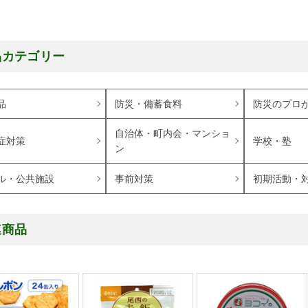
品カテゴリー
品
防災・備蓄食料
防災のプロ
自治体・町内会・マンショ
症対策
学校・塾
ン
ル・公共施設
事前対策
初期活動・
連商品