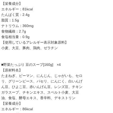
【栄養成分】
エネルギー：81kcal
たんぱく質：2.4g
脂質：1.5g
ナトリウム：360mg
食物繊維：2.7g
食塩相当量：0.9g
【使用しているアレルギー表示対象原料】
小麦、大豆、豚肉、鶏肉、ゼラチン
■野菜たっぷり 豆のスープ[160g] ×4
【原材料名】
たまねぎ、ピーマン、にんじん、じゃがいも、セロ
リ、グリーンピース、パセリ、にんにく、白いんげ
ん豆、ひよこ豆、赤いんげん豆、レンズ豆、チキン
ガラスープ、チキンエキス、スペルト小麦、大豆
油、食塩、酵母エキス、香辛料、デキストリン
【栄養成分】
エネルギー：86kcal