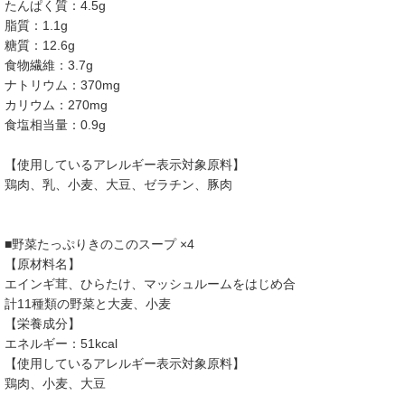
たんぱく質：4.5g
脂質：1.1g
糖質：12.6g
食物繊維：3.7g
ナトリウム：370mg
カリウム：270mg
食塩相当量：0.9g
【使用しているアレルギー表示対象原料】
鶏肉、乳、小麦、大豆、ゼラチン、豚肉
■野菜たっぷりきのこのスープ ×4
【原材料名】
エインギ茸、ひらたけ、マッシュルームをはじめ合
計11種類の野菜と大麦、小麦
【栄養成分】
エネルギー：51kcal
【使用しているアレルギー表示対象原料】
鶏肉、小麦、大豆