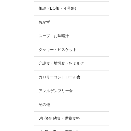
缶詰（EO缶・４号缶）
おかず
スープ・お味噌汁
クッキー・ビスケット
介護食・離乳食・粉ミルク
カロリーコントロール食
アレルゲンフリー食
その他
3年保存 防災・備蓄食料