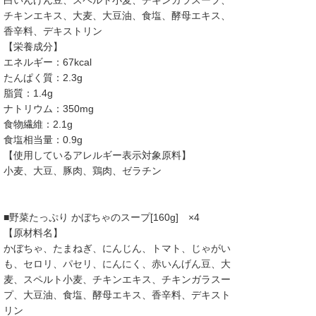
白いんげん豆、スペルト小麦、チキンガラスープ、
チキンエキス、大麦、大豆油、食塩、酵母エキス、
香辛料、デキストリン
【栄養成分】
エネルギー：67kcal
たんぱく質：2.3g
脂質：1.4g
ナトリウム：350mg
食物繊維：2.1g
食塩相当量：0.9g
【使用しているアレルギー表示対象原料】
小麦、大豆、豚肉、鶏肉、ゼラチン
■野菜たっぷり かぼちゃのスープ[160g] ×4
【原材料名】
かぼちゃ、たまねぎ、にんじん、トマト、じゃがい
も、セロリ、パセリ、にんにく、赤いんげん豆、大
麦、スペルト小麦、チキンエキス、チキンガラスー
プ、大豆油、食塩、酵母エキス、香辛料、デキスト
リン