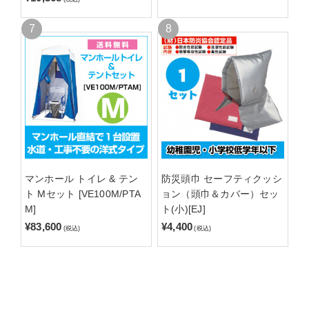
マンホール トイレ & テン
防災頭巾 セーフティクッシ
ト Mセット [VE100M/PTA
ョン（頭巾＆カバー）セッ
M]
ト(小)[EJ]
¥83,600
¥4,400
(税込)
(税込)