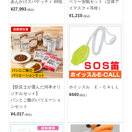
あんかけスパゲッティ 48缶
ベリー安眠セット（立体ア
イマスク＋耳栓）
¥27,993
(税込)
¥1,210
(税込)
【防災士が選んだ河本オリ
ホイッスル Ｅ－ＣＡＬＬ
ジナルセット】
¥440
(税込)
パンとご飯のバリエーショ
ンセット
¥4,017
(税込)