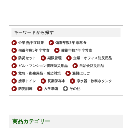
キーワードから探す
企業 熱中症対策
備蓄年数3年 非常食
備蓄年数5年 非常食
備蓄年数7年 非常食
防災セット
期限管理
企業・オフィス防災用品
ビル・マンション管理防災用品
自治会防災用品
救急・衛生用品・感染対策
避難はしご
携帯トイレ
長期保存水
浄水器・飲料水タンク
防災訓練
入学準備
その他
商品カテゴリー