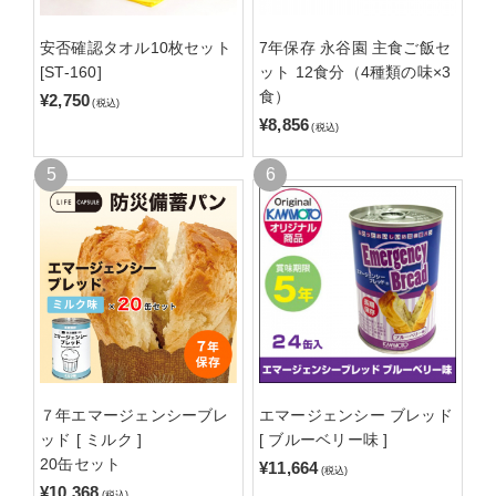
安否確認タオル10枚セット
7年保存 永谷園 主食ご飯セ
[ST-160]
ット 12食分（4種類の味×3
食）
¥2,750
(税込)
¥8,856
(税込)
７年エマージェンシーブレ
エマージェンシー ブレッド
ッド [ ミルク ]
[ ブルーベリー味 ]
20缶セット
¥11,664
(税込)
¥10,368
(税込)