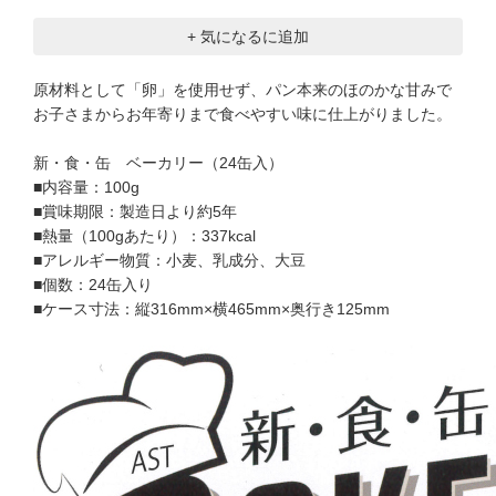
+ 気になるに追加
原材料として「卵」を使用せず、パン本来のほのかな甘みで
お子さまからお年寄りまで食べやすい味に仕上がりました。
新・食・缶 ベーカリー（24缶入）
■内容量：100g
■賞味期限：製造日より約5年
■熱量（100gあたり）：337kcal
■アレルギー物質：小麦、乳成分、大豆
■個数：24缶入り
■ケース寸法：縦316mm×横465mm×奥行き125mm