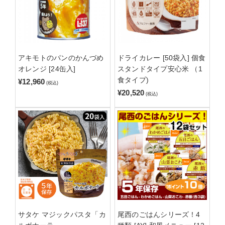
アキモトのパンのかんづめ
ドライカレー [50袋入] 個食
オレンジ [24缶入]
スタンドタイプ安心米 （1
食タイプ)
¥12,960
(税込)
¥20,520
(税込)
サタケ マジックパスタ「カ
尾西のごはんシリーズ！4