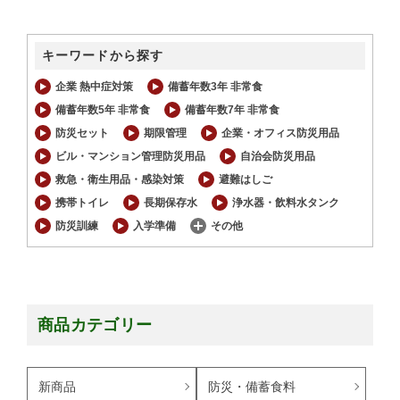
キーワードから探す
企業 熱中症対策
備蓄年数3年 非常食
備蓄年数5年 非常食
備蓄年数7年 非常食
防災セット
期限管理
企業・オフィス防災用品
ビル・マンション管理防災用品
自治会防災用品
救急・衛生用品・感染対策
避難はしご
携帯トイレ
長期保存水
浄水器・飲料水タンク
防災訓練
入学準備
その他
商品カテゴリー
新商品
防災・備蓄食料