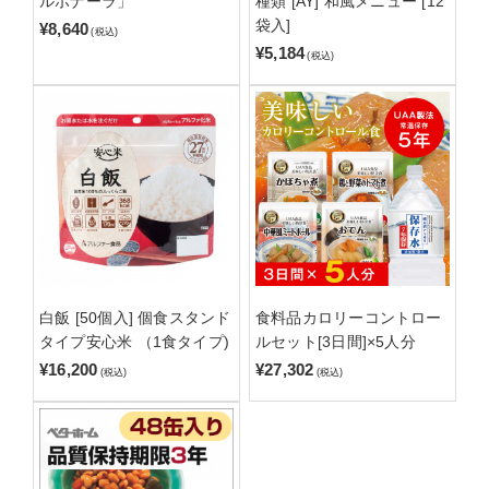
ルボナーラ」
種類 [AY] 和風メニュー [12
袋入]
¥8,640
(税込)
¥5,184
(税込)
白飯 [50個入] 個食スタンド
食料品カロリーコントロー
タイプ安心米 （1食タイプ)
ルセット[3日間]×5人分
¥16,200
¥27,302
(税込)
(税込)