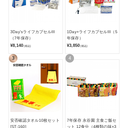
3Day'sライフカプセルIII
1Day+ライフカプセルIII（5
（7年保存）
年保存）
¥8,140
¥3,850
(税込)
(税込)
安否確認タオル10枚セット
7年保存 永谷園 主食ご飯セ
[ST-160]
ット 12食分（4種類の味×3