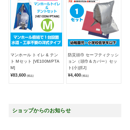
マンホール トイレ & テン
防災頭巾 セーフティクッシ
ト Mセット [VE100M/PTA
ョン（頭巾＆カバー）セッ
M]
ト(小)[EJ]
¥83,600
¥4,400
(税込)
(税込)
ショップからのお知らせ