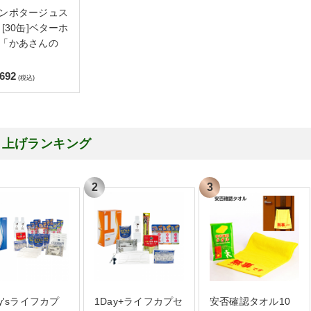
ンポタージュス
 [30缶]ベターホ
「かあさんの
,692
(税込)
り上げランキング
ay'sライフカプ
1Day+ライフカプセ
安否確認タオル10