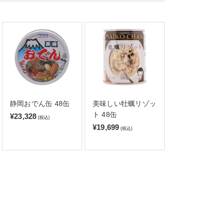
静岡おでん缶 48缶
美味しい牡蠣リゾッ
ト 48缶
¥23,328
(税込)
¥19,699
(税込)