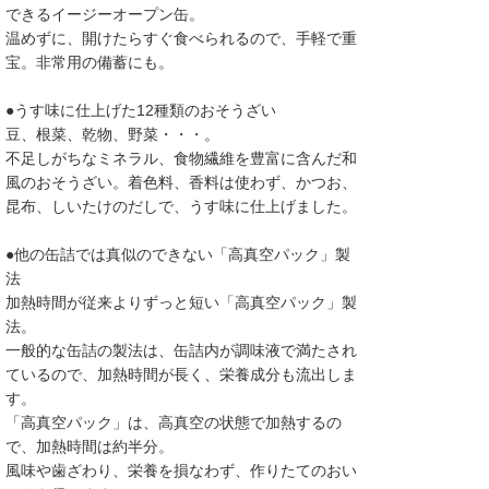
できるイージーオープン缶。
温めずに、開けたらすぐ食べられるので、手軽で重
宝。非常用の備蓄にも。
●うす味に仕上げた12種類のおそうざい
豆、根菜、乾物、野菜・・・。
不足しがちなミネラル、食物繊維を豊富に含んだ和
風のおそうざい。着色料、香料は使わず、かつお、
昆布、しいたけのだしで、うす味に仕上げました。
●他の缶詰では真似のできない「高真空パック」製
法
加熱時間が従来よりずっと短い「高真空パック」製
法。
一般的な缶詰の製法は、缶詰内が調味液で満たされ
ているので、加熱時間が長く、栄養成分も流出しま
す。
「高真空パック」は、高真空の状態で加熱するの
で、加熱時間は約半分。
風味や歯ざわり、栄養を損なわず、作りたてのおい