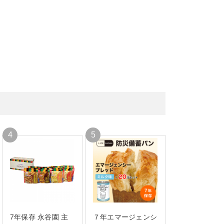
7年保存 永谷園 主
７年エマージェンシ