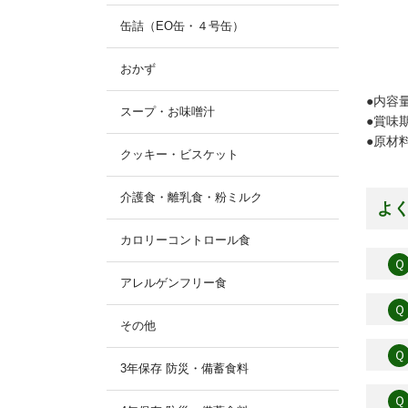
缶詰（EO缶・４号缶）
おかず
●内容量
スープ・お味噌汁
●賞味
●原材
クッキー・ビスケット
介護食・離乳食・粉ミルク
よ
カロリーコントロール食
Ｑ
アレルゲンフリー食
Ｑ
その他
Ｑ
3年保存 防災・備蓄食料
Ｑ