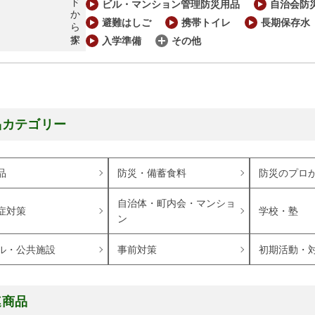
キーワードから探す
ビル・マンション管理防災用品
自治会防
避難はしご
携帯トイレ
長期保存水
入学準備
その他
品カテゴリー
品
防災・備蓄食料
防災のプロ
自治体・町内会・マンショ
症対策
学校・塾
ン
ル・公共施設
事前対策
初期活動・
連商品