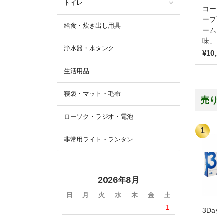
トイレ
コー
ープ
給食・炊き出し用具
ーム
味」
浄水器・水タンク
¥10
生活用品
寝袋・マット・毛布
売
ローソク・ラジオ・電池
非常用ライト・ランタン
2026年8月
日
月
火
水
木
金
土
1
3D