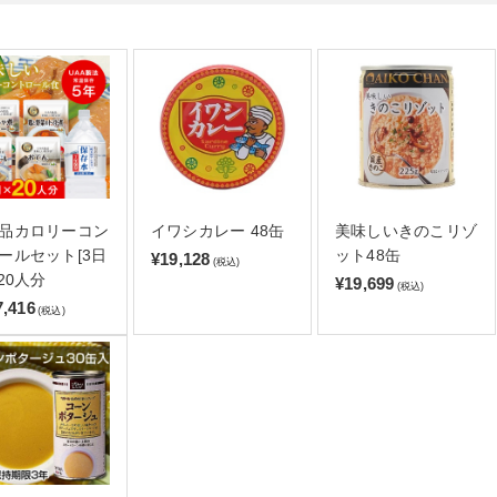
品カロリーコン
イワシカレー 48缶
美味しいきのこリゾ
ールセット[3日
ット48缶
¥19,128
(税込)
×20人分
¥19,699
(税込)
7,416
(税込)