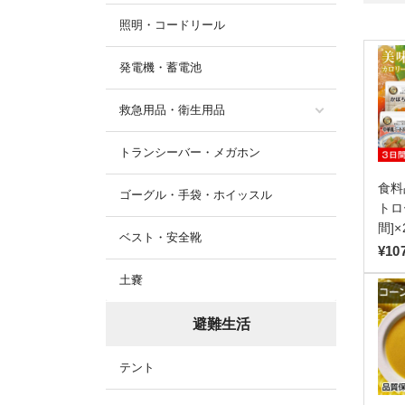
照明・コードリール
発電機・蓄電池
救急用品・衛生用品
トランシーバー・メガホン
食料
ゴーグル・手袋・ホイッスル
トロ
間]
ベスト・安全靴
¥10
土嚢
避難生活
テント